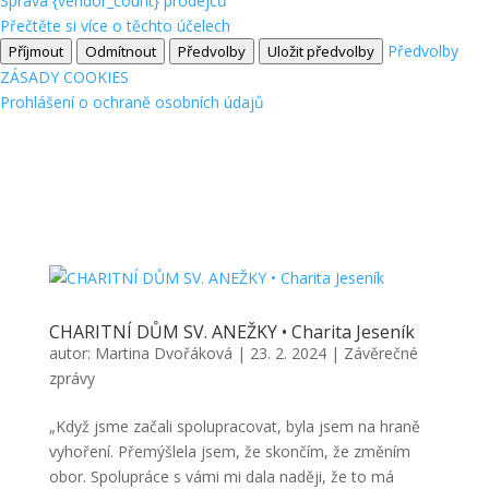
Správa {vendor_count} prodejců
Přečtěte si více o těchto účelech
Předvolby
Příjmout
Odmítnout
Předvolby
Uložit předvolby
ZÁSADY COOKIES
Prohlášení o ochraně osobních údajů
CHARITNÍ DŮM SV. ANEŽKY • Charita Jeseník
autor:
Martina Dvořáková
|
23. 2. 2024
|
Závěrečné
zprávy
„Když jsme začali spolupracovat, byla jsem na hraně
vyhoření. Přemýšlela jsem, že skončím, že změním
obor. Spolupráce s vámi mi dala naději, že to má