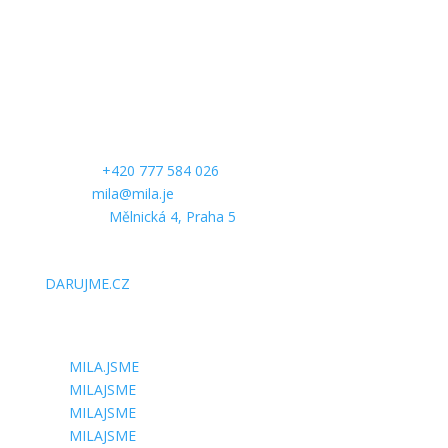
KONTAKTUJTE NÁS
Telefon:
+420 777 584 026
E-mail:
mila@mila.je
Kancelář:
Mělnická 4, Praha 5
PODPOŘTE NÁS
DARUJME.CZ
SLEDUJTE NÁS
MILA.JSME
MILAJSME
MILAJSME
MILAJSME