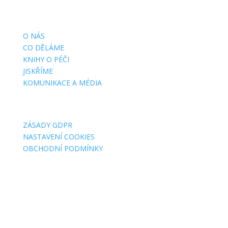
DŮLEŽITÉ STRÁNKY
O NÁS
CO DĚLÁME
KNIHY O PÉČI
JISKŘÍME
KOMUNIKACE A MÉDIA
O WEBU
ZÁSADY GDPR
NASTAVENÍ COOKIES
OBCHODNÍ PODMÍNKY
FAKTURAČNÍ ADRESY
Jsme MILA, z. s.
Wuchterlova 362/11
160 00 Praha 6
ID:
ea6jn7h