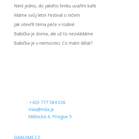
Není jedno, do jakého hrnku uvařím kafe
Máme svůj letní Festival o ničem
Jak otevřít téma péče v rodině
Babička je doma, ale už to nezvládáme
Babička je v nemocnici. Co mám dělat?
CONTACT US
Phone:
+420 777 584 026
E-mail:
mila@mila.je
Office:
Mělnická 4, Prrague 5
SUPPORT US
DARUJME.CZ