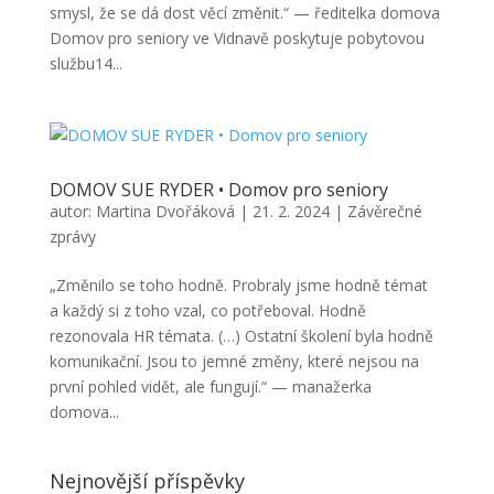
smysl, že se dá dost věcí změnit.“ — ředitelka domova
Domov pro seniory ve Vidnavě poskytuje pobytovou
službu14...
DOMOV SUE RYDER • Domov pro seniory
autor:
Martina Dvořáková
|
21. 2. 2024
|
Závěrečné
zprávy
„Změnilo se toho hodně. Probraly jsme hodně témat
a každý si z toho vzal, co potřeboval. Hodně
rezonovala HR témata. (…) Ostatní školení byla hodně
komunikační. Jsou to jemné změny, které nejsou na
první pohled vidět, ale fungují.“ — manažerka
domova...
Nejnovější příspěvky