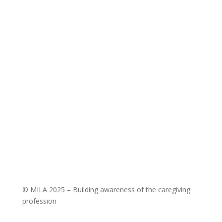
BILLING ADDRESS:
Jsme MILA, z. s.
Wuchterlova 362/11
160 00 Prague 6 [CZ]
ID:
ea6jn7h
Company ID: 07543654
MILA Akademie, z. ú.
Wuchterlova 362/11
160 00 Praha 6
ID: enskyi4
Company ID: 22147462
© MILA 2025 – Building awareness of the caregiving
profession