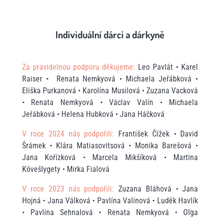
Individuální dárci a dárkyně
Za pravidelnou podporu děkujeme:
Leo Pavlát • Karel
Raiser • Renata Nemkyová • Michaela Jeřábková •
Eliška Purkanová • Karolína Musilová • Zuzana Vacková
• Renata Nemkyová • Václav Valín • Michaela
Jeřábková • Helena Hubková • Jana Háčková
V roce 2024 nás podpořili:
František Čížek • David
Šrámek • Klára Matiasovitsová • Monika Barešová •
Jana Kořízková • Marcela Mikšíková • Martina
Kövešlygety • Mirka Fialová
V roce 2023 nás podpořili:
Zuzana Bláhová • Jana
Hojná • Jana Válková • Pavlína Valínová • Luděk Havlík
• Pavlína Sehnalová • Renata Nemkyová • Olga