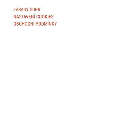
ZÁSADY GDPR
NASTAVENÍ COOKIES
OBCHODNÍ PODMÍNKY
FAKTURAČNÍ ADRESY
Jsme MILA, z. s.
Wuchterlova 362/11
160 00 Praha 6
ID:
ea6jn7h
IČO: 07543654
MILA Akademie, z. ú.
Wuchterlova 362/11
160 00 Praha 6
ID: enskyi4
IČO: 22147462