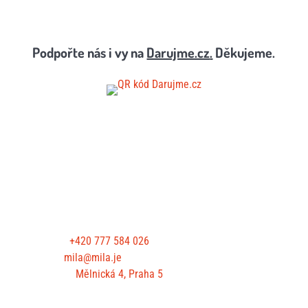
Podpořte nás i vy na
Darujme.cz
.
Děkujeme.
KONTAKTUJTE NÁS
Telefon:
+420 777 584 026
E-mail:
mila@mila.je
Kancelář:
Mělnická 4, Praha 5
PODPOŘTE NÁS