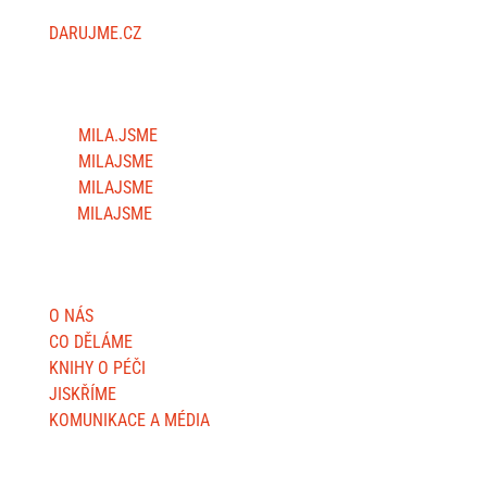
DARUJME.CZ
SLEDUJTE NÁS
MILA.JSME
MILAJSME
MILAJSME
MILAJSME
DŮLEŽITÉ STRÁNKY
O NÁS
CO DĚLÁME
KNIHY O PÉČI
JISKŘÍME
KOMUNIKACE A MÉDIA
O WEBU