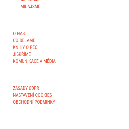
MILAJSME
DŮLEŽITÉ STRÁNKY
O NÁS
CO DĚLÁME
KNIHY O PÉČI
JISKŘÍME
KOMUNIKACE A MÉDIA
O WEBU
ZÁSADY GDPR
NASTAVENÍ COOKIES
OBCHODNÍ PODMÍNKY
FAKTURAČNÍ ADRESY