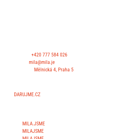
KONTAKTUJTE NÁS
Telefon:
+420 777 584 026
E-mail:
mila@mila.je
Kancelář:
Mělnická 4, Praha 5
PODPOŘTE NÁS
DARUJME.CZ
SLEDUJTE NÁS
MILA.JSME
MILAJSME
MILAJSME