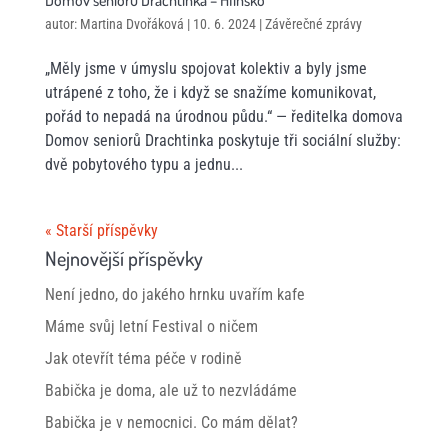
Domov seniorů Drachtinka – Hlinsko
autor:
Martina Dvořáková
|
10. 6. 2024
|
Závěrečné zprávy
„Měly jsme v úmyslu spojovat kolektiv a byly jsme
utrápené z toho, že i když se snažíme komunikovat,
pořád to nepadá na úrodnou půdu.“ — ředitelka domova
Domov seniorů Drachtinka poskytuje tři sociální služby:
dvě pobytového typu a jednu...
« Starší příspěvky
Nejnovější příspěvky
Není jedno, do jakého hrnku uvařím kafe
Máme svůj letní Festival o ničem
Jak otevřít téma péče v rodině
Babička je doma, ale už to nezvládáme
Babička je v nemocnici. Co mám dělat?