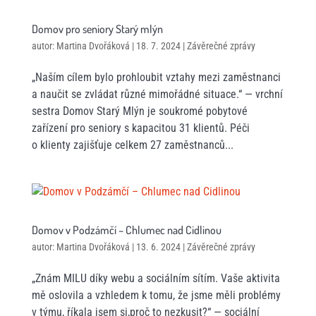
Domov pro seniory Starý mlýn
autor:
Martina Dvořáková
|
18. 7. 2024
|
Závěrečné zprávy
„Naším cílem bylo prohloubit vztahy mezi zaměstnanci
a naučit se zvládat různé mimořádné situace.“ — vrchní
sestra Domov Starý Mlýn je soukromé pobytové
zařízení pro seniory s kapacitou 31 klientů. Péči
o klienty zajišťuje celkem 27 zaměstnanců...
Domov v Podzámčí – Chlumec nad Cidlinou
autor:
Martina Dvořáková
|
13. 6. 2024
|
Závěrečné zprávy
„Znám MILU díky webu a sociálním sítím. Vaše aktivita
mě oslovila a vzhledem k tomu, že jsme měli problémy
v týmu, říkala jsem si,proč to nezkusit?“ — sociální