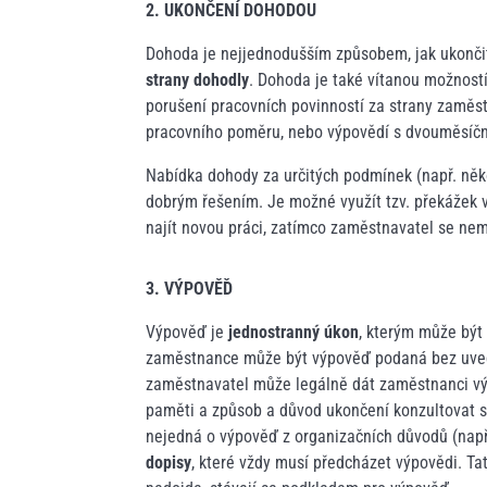
2. UKONČENÍ DOHODOU
Dohoda je nejjednodušším způsobem, jak ukonči
strany dohodly
. Dohoda je také vítanou možnost
porušení pracovních povinností za strany zaměst
pracovního poměru, nebo výpovědí s dvouměsíčn
Nabídka dohody za určitých podmínek (např. něk
dobrým řešením. Je možné využít tzv. překážek 
najít novou práci, zatímco zaměstnavatel se nem
3. VÝPOVĚĎ
Výpověď je
jednostranný úkon
, kterým může být
zaměstnance může být výpověď podaná bez uved
zaměstnavatel může legálně dát zaměstnanci vý
paměti a způsob a důvod ukončení konzultovat s
nejedná o výpověď z organizačních důvodů (např
dopisy
, které vždy musí předcházet výpovědi. Ta