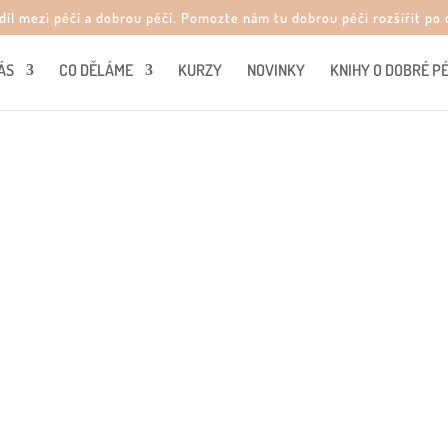
zdíl mezi péčí a dobrou péčí. Pomozte nám tu dobrou péči rozšířit p
ÁS
CO DĚLÁME
KURZY
NOVINKY
KNIHY O DOBRÉ PÉ