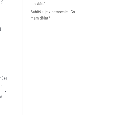
 4
nezvládáme
Babička je v nemocnici. Co
mám dělat?
ě
 může
pu
oliv
ed