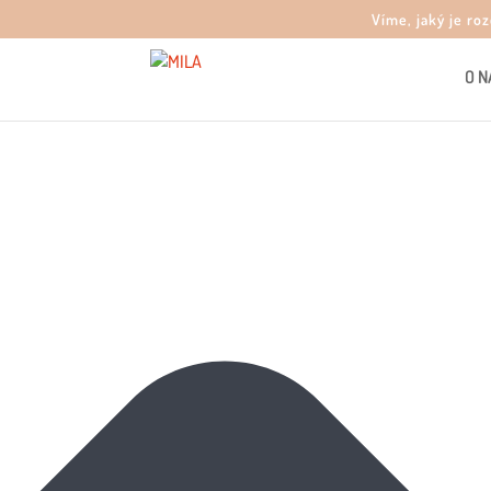
Spravovat souhlas s cookies
Víme, jaký je ro
O N