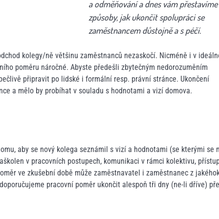
a odměňování a dnes vám přestavíme
způsoby, jak ukončit spolupráci se
zaměstnancem důstojně a s péčí.
dchod kolegy/ně většinu zaměstnanců nezaskočí. Nicméně i v ideáln
vního poměru náročné. Abyste předešli zbytečným nedorozuměním
člivě připravit po lidské i formální resp. právní stránce. Ukončení
ce a mělo by probíhat v souladu s hodnotami a vizí domova.
k tomu, aby se nový kolega seznámil s vizí a hodnotami (se kterými se
zaškolen v pracovních postupech, komunikaci v rámci kolektivu, přístu
í poměr ve zkušební době může zaměstnavatel i zaměstnanec z jakéhok
oporučujeme pracovní poměr ukončit alespoň tři dny (ne-li dříve) př