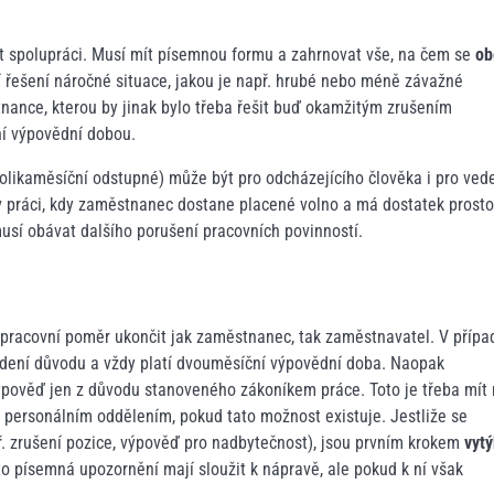
t spolupráci. Musí mít písemnou formu a zahrnovat vše, na čem se
ob
í řešení náročné situace, jakou je např. hrubé nebo méně závažné
nance, kterou by jinak bylo třeba řešit buď okamžitým zrušením
í výpovědní dobou.
olikaměsíční odstupné) může být pro odcházejícího člověka i pro ved
v práci, kdy zaměstnanec dostane placené volno a má dostatek prosto
usí obávat dalšího porušení pracovních povinností.
 pracovní poměr ukončit jak zaměstnanec, tak zaměstnavatel. V přípa
ení důvodu a vždy platí dvouměsíční výpovědní doba. Naopak
pověď jen z důvodu stanoveného zákoníkem práce. Toto je třeba mít
 personálním oddělením, pokud tato možnost existuje. Jestliže se
. zrušení pozice, výpověď pro nadbytečnost), jsou prvním krokem
vytý
to písemná upozornění mají sloužit k nápravě, ale pokud k ní však