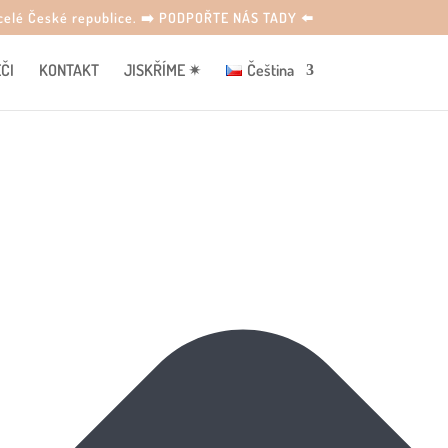
o celé České republice. ➡️ PODPOŘTE NÁS TADY ⬅️
ČI
KONTAKT
JISKŘÍME ✴
Čeština