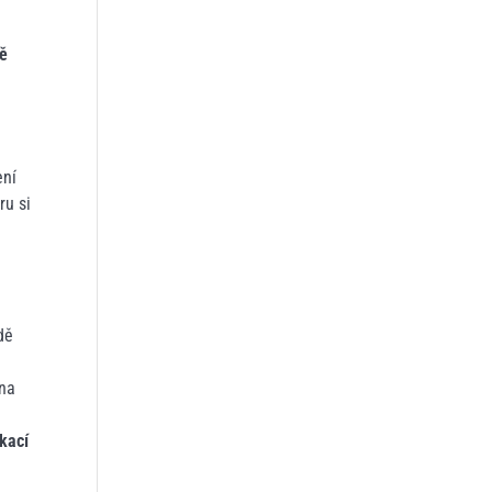
ě
ení
ru si
dě
 na
kací