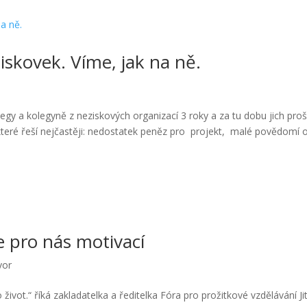
iskovek. Víme, jak na ně.
egy a kolegyně z neziskových organizací 3 roky a za tu dobu jich proš
 které řeší nejčastěji: nedostatek peněz pro projekt, malé povědomí 
je pro nás motivací
vor
o život.“ říká zakladatelka a ředitelka Fóra pro prožitkové vzdělávání Ji