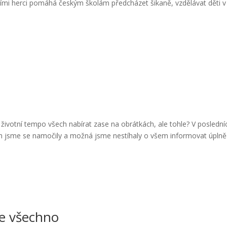
ími herci pomáhá českým školám předcházet šikaně, vzdělávat děti v
e životní tempo všech nabírat zase na obrátkách, ale tohle? V poslední
rých jsme se namočily a možná jsme nestíhaly o všem informovat úplně
jde všechno