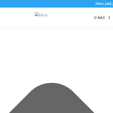
Spravovat souhlas s cookies
Víme, jaký 
O NÁS