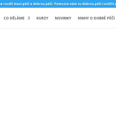
je rozdíl mezi péčí a dobrou péčí. Pomozte nám tu dobrou péči rozšířit
CO DĚLÁME
KURZY
NOVINKY
KNIHY O DOBRÉ PÉČI