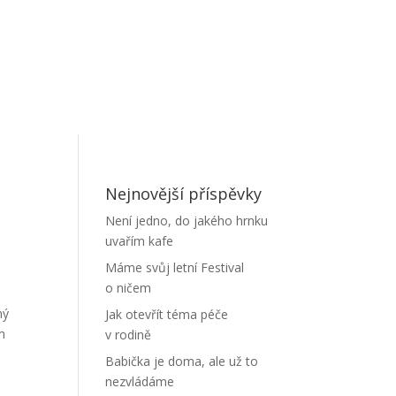
Nejnovější příspěvky
Není jedno, do jakého hrnku
uvařím kafe
Máme svůj letní Festival
o ničem
ný
Jak otevřít téma péče
m
v rodině
Babička je doma, ale už to
nezvládáme