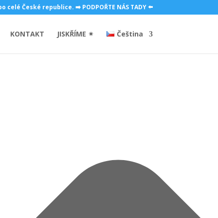
 po celé České republice. ➡️ PODPOŘTE NÁS TADY ⬅️
KONTAKT
JISKŘÍME ✴
Čeština