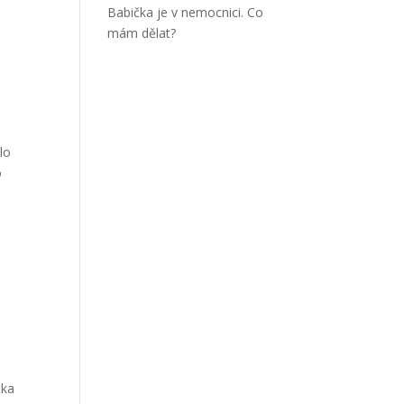
Babička je v nemocnici. Co
mám dělat?
lo
o
tka