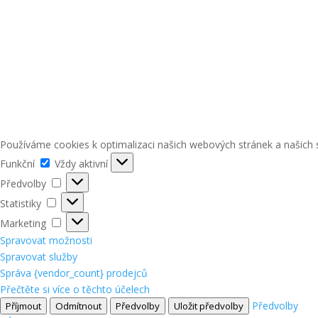
Používáme cookies k optimalizaci našich webových stránek a našich 
Funkční
Funkční
Vždy aktivní
Předvolby
Předvolby
Statistiky
Statistiky
Marketing
Marketing
Spravovat možnosti
Spravovat služby
Správa {vendor_count} prodejců
Přečtěte si více o těchto účelech
Předvolby
Příjmout
Odmítnout
Předvolby
Uložit předvolby