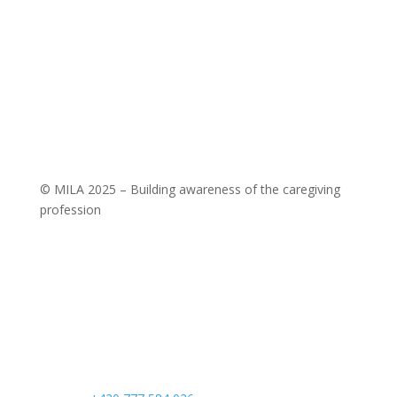
MILA Akademie, z. ú.
Wuchterlova 362/11
160 00 Praha 6
ID: enskyi4
Company ID: 22147462
© MILA 2025 – Building awareness of the caregiving
profession
KONTAKTUJTE NÁS