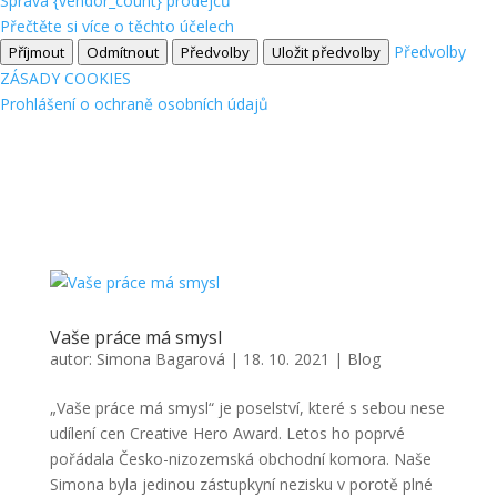
Správa {vendor_count} prodejců
Přečtěte si více o těchto účelech
Předvolby
Příjmout
Odmítnout
Předvolby
Uložit předvolby
ZÁSADY COOKIES
Prohlášení o ochraně osobních údajů
Vaše práce má smysl
autor:
Simona Bagarová
|
18. 10. 2021
|
Blog
„Vaše práce má smysl“ je poselství, které s sebou nese
udílení cen Creative Hero Award. Letos ho poprvé
pořádala Česko-nizozemská obchodní komora. Naše
Simona byla jedinou zástupkyní nezisku v porotě plné