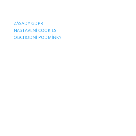
O WEBU
ZÁSADY GDPR
NASTAVENÍ COOKIES
OBCHODNÍ PODMÍNKY
FAKTURAČNÍ ADRESY
Jsme MILA, z. s.
Wuchterlova 362/11
160 00 Praha 6
ID:
ea6jn7h
IČO: 07543654
MILA Akademie, z. ú.
Wuchterlova 362/11
160 00 Praha 6
ID: enskyi4
IČO: 22147462