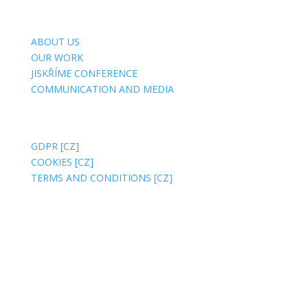
USEFUL SITES
ABOUT US
OUR WORK
JISKŘÍME CONFERENCE
COMMUNICATION AND MEDIA
ABOUT WEBSITE
GDPR [CZ]
COOKIES [CZ]
TERMS AND CONDITIONS [CZ]
BILLING ADDRESS:
Jsme MILA, z. s.
Wuchterlova 362/11
160 00 Prague 6 [CZ]
ID:
ea6jn7h
Company ID: 07543654