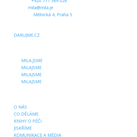
Telefon:
+420 777 584 026
E-mail:
mila@mila.je
Kancelář:
Mělnická 4, Praha 5
PODPOŘTE NÁS
DARUJME.CZ
SLEDUJTE NÁS
MILA.JSME
MILAJSME
MILAJSME
MILAJSME
DŮLEŽITÉ STRÁNKY
O NÁS
CO DĚLÁME
KNIHY O PÉČI
JISKŘÍME
KOMUNIKACE A MÉDIA