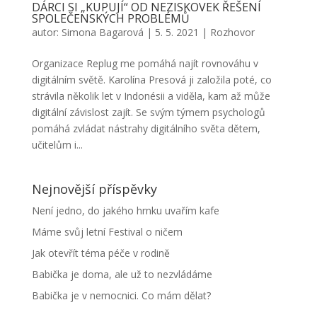
DÁRCI SI „KUPUJÍ“ OD NEZISKOVEK ŘEŠENÍ
SPOLEČENSKÝCH PROBLÉMŮ
autor:
Simona Bagarová
|
5. 5. 2021
|
Rozhovor
Organizace Replug me pomáhá najít rovnováhu v
digitálním světě. Karolína Presová ji založila poté, co
strávila několik let v Indonésii a viděla, kam až může
digitální závislost zajít. Se svým týmem psychologů
pomáhá zvládat nástrahy digitálního světa dětem,
učitelům i...
Nejnovější příspěvky
Není jedno, do jakého hrnku uvařím kafe
Máme svůj letní Festival o ničem
Jak otevřít téma péče v rodině
Babička je doma, ale už to nezvládáme
Babička je v nemocnici. Co mám dělat?