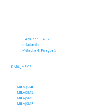
CONTACT US
Phone:
+420 777 584 026
E-mail:
mila@mila.je
Office:
Mělnická 4, Prrague 5
SUPPORT US
DARUJME.CZ
FOLLOW US
MILA.JSME
MILAJSME
MILAJSME
MILAJSME