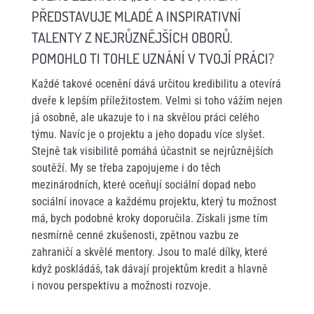
PŘEDSTAVUJE MLADÉ A INSPIRATIVNÍ
TALENTY Z NEJRŮZNĚJŠÍCH OBORŮ.
POMOHLO TI TOHLE UZNÁNÍ V TVOJÍ PRÁCI?
Každé takové ocenění dává určitou kredibilitu a otevírá
dveře k lepším příležitostem. Velmi si toho vážím nejen
já osobně, ale ukazuje to i na skvělou práci celého
týmu. Navíc je o projektu a jeho dopadu více slyšet.
Stejně tak visibilitě pomáhá účastnit se nejrůznějších
soutěží. My se třeba zapojujeme i do těch
mezinárodních, které oceňují sociální dopad nebo
sociální inovace a každému projektu, který tu možnost
má, bych podobné kroky doporučila. Získali jsme tím
nesmírně cenné zkušenosti, zpětnou vazbu ze
zahraničí a skvělé mentory. Jsou to malé dílky, které
když poskládáš, tak dávají projektům kredit a hlavně
i novou perspektivu a možnosti rozvoje.