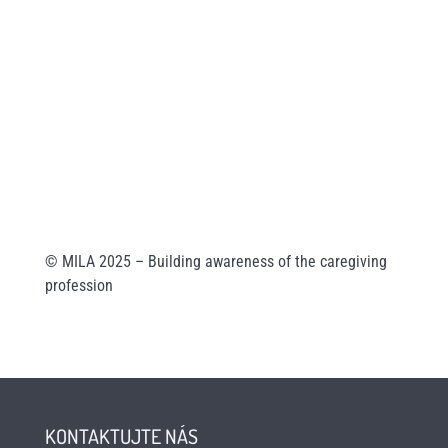
ID:
ea6jn7h
Company ID: 07543654
MILA Akademie, z. ú.
Wuchterlova 362/11
160 00 Praha 6
ID: enskyi4
Company ID: 22147462
© MILA 2025 – Building awareness of the caregiving
profession
KONTAKTUJTE NÁS