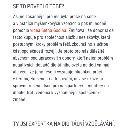
SE TO POVEDLO TOBĚ?
Asi nejzásadnější pro mě byla práce na sobě
a vlastních myšlenkových vzorcích a pak mi hodně
pomohla
videa Setha Godina
. Zmiňoval, že donor si de
facto kupuje pro společnost službu neziskovky, která
postupnými kroky problém řeší, zkoumá ho a učitou
část společnosti rozvíjí. Je proto pro nás důležité,
abychom spolupracovali s donory, kteří nejen problém
negativních dopadů digitálního světa na děti vnímají,
ale vědí, že jeho řešení vyžaduje hlubokou práci
v terénu, zkušenosti a testování, než se ukáže to
správné řešení. Jsou pro nás partnery a mentory na
dlouhé trati vedoucí k významnější společenské
změně.
TY JSI EXPERTKA NA DIGITÁLNÍ VZDĚLÁVÁNÍ.