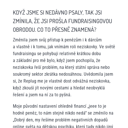
KDYŽ JSME SI NEDÁVNO PSALY, TAK JSI
ZMÍNILA, ŽE JSI PROŠLA FUNDRAISINGOVOU
OBRODOU. CO TO PŘESNĚ ZNAMENÁ?
Změnila jsem svůj přístup k penězům i k dárcům
a vlastně i k tomu, jak vnímám roli neziskovky. Ve světě
fundraisingu se pohybuji relativně krátkou dobu
a základní pro mě bylo, když jsem pochopila, že
neziskovka řeší problém, na který státní správa nebo
soukromý sektor zkrátka nedosáhnou. Uvědomila jsem
si, že Replug me je vlastně dost odvážná neziskovka,
když zkouší jít novými cestami a hledat neobvyklá
řešení a jsem na ní za to pyšná.
Moje původní nastavení ohledně financí „jeee to je
hodně peněz, to nám stejně nikdo nedá“ se změnilo na
„Dobrý den, my řešíme problém negativních dopadů
online světa na dětskou psychiku, který tady nikdo jiný