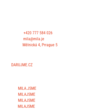
CONTACT US
Phone:
+420 777 584 026
E-mail:
mila@mila.je
Office:
Mělnická 4, Prrague 5
SUPPORT US
DARUJME.CZ
FOLLOW US
MILA.JSME
MILAJSME
MILAJSME
MILAJSME