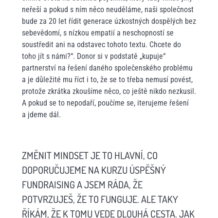
neřeší a pokud s ním něco neuděláme, naši společnost
bude za 20 let řídit generace úzkostných dospělých bez
sebevědomí, s nízkou empatií a neschopností se
soustředit ani na odstavec tohoto textu. Chcete do
toho jít s námi?“. Donor si v podstatě „kupuje“
partnerství na řešení daného společenského problému
a je důležité mu říct i to, že se to třeba nemusí povést,
protože zkrátka zkoušíme něco, co ještě nikdo nezkusil.
A pokud se to nepodaří, poučíme se, iterujeme řešení
a jdeme dál.
ZMĚNIT MINDSET JE TO HLAVNÍ, CO
DOPORUČUJEME NA KURZU ÚSPĚŠNÝ
FUNDRAISING A JSEM RÁDA, ŽE
POTVRZUJEŠ, ŽE TO FUNGUJE. ALE TAKY
ŘÍKÁM, ŽE K TOMU VEDE DLOUHÁ CESTA. JAK