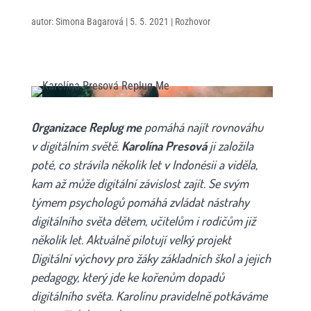
autor:
Simona Bagarová
|
5. 5. 2021
|
Rozhovor
Organizace Replug me
pomáhá najít rovnováhu
v digitálním světě.
Karolína Presová
ji založila
poté, co strávila několik let v Indonésii a viděla,
kam až může digitální závislost zajít. Se svým
týmem psychologů pomáhá zvládat nástrahy
digitálního světa dětem, učitelům i rodičům již
několik let. Aktuálně pilotují velký projekt
Digitální výchovy pro žáky základních škol a jejich
pedagogy, který jde ke kořenům dopadů
digitálního světa. Karolínu pravidelně potkáváme