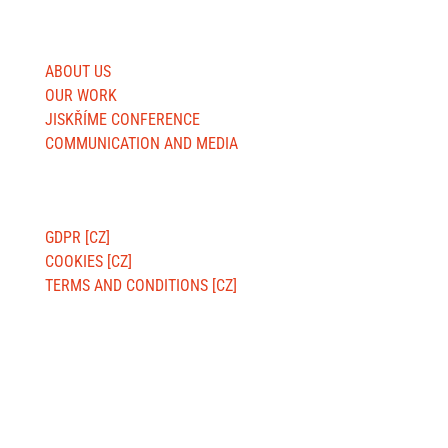
USEFUL SITES
ABOUT US
OUR WORK
JISKŘÍME CONFERENCE
COMMUNICATION AND MEDIA
ABOUT WEBSITE
GDPR [CZ]
COOKIES [CZ]
TERMS AND CONDITIONS [CZ]
BILLING ADDRESS:
Jsme MILA, z. s.
Wuchterlova 362/11
160 00 Prague 6 [CZ]