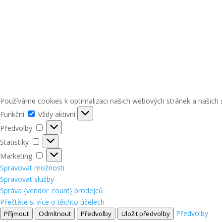
Používáme cookies k optimalizaci našich webových stránek a našich 
Funkční
Funkční
Vždy aktivní
Předvolby
Předvolby
Statistiky
Statistiky
Marketing
Marketing
Spravovat možnosti
Spravovat služby
Správa {vendor_count} prodejců
Přečtěte si více o těchto účelech
Předvolby
Příjmout
Odmítnout
Předvolby
Uložit předvolby