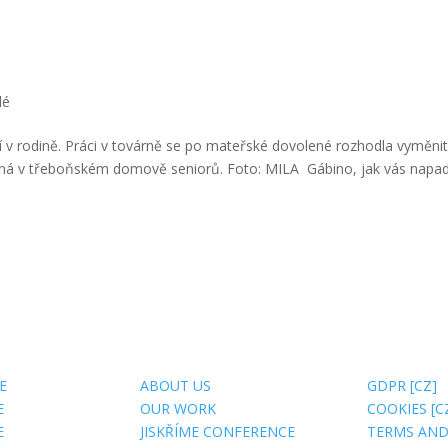
lé
čí v rodině. Práci v továrně se po mateřské dovolené rozhodla vyměnit
aná v třeboňském domově seniorů. Foto: MILA Gábino, jak vás napadl
US
USEFUL SITES
ABOUT 
E
ABOUT US
GDPR [CZ]
E
OUR WORK
COOKIES [C
E
JISKŘÍME CONFERENCE
TERMS AN