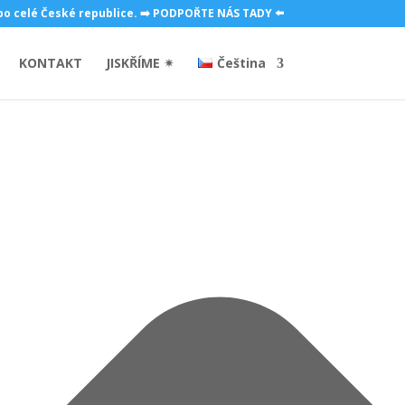
 po celé České republice. ➡️ PODPOŘTE NÁS TADY ⬅️
KONTAKT
JISKŘÍME ✴
Čeština