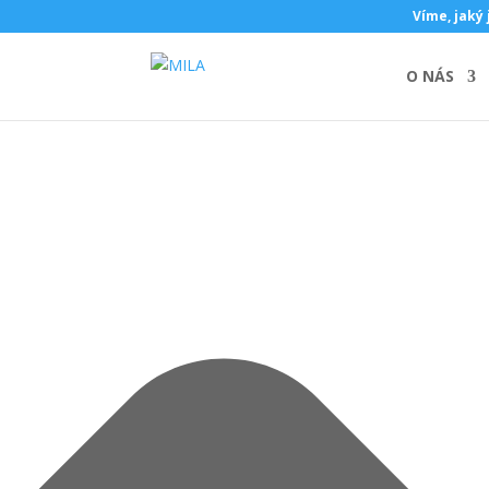
Spravovat souhlas s cookies
Víme, jaký 
O NÁS