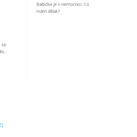
Babička je v nemocnici. Co
mám dělat?
 za
o...
WEBSITE
BILLING
ADDRESS:
Jsme MILA, z. s.
Z]
Wuchterlova 362/11
D