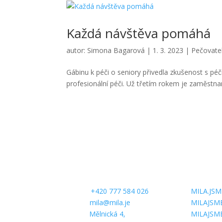
Každá návštěva pomáhá
autor:
Simona Bagarová
|
1. 3. 2023
|
Pečovate
Gábinu k péči o seniory přivedla zkušenost s pé
profesionální péči. Už třetím rokem je zaměstn
CONTACT US
FOLLOW 
Phone:
+420 777 584 026
MILA.JSM
E-mail:
mila@mila.je
MILAJSM
Office:
Mělnická 4,
MILAJSM