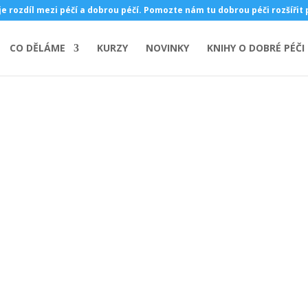
je rozdíl mezi péčí a dobrou péčí. Pomozte nám tu dobrou péči rozšířit
CO DĚLÁME
KURZY
NOVINKY
KNIHY O DOBRÉ PÉČI