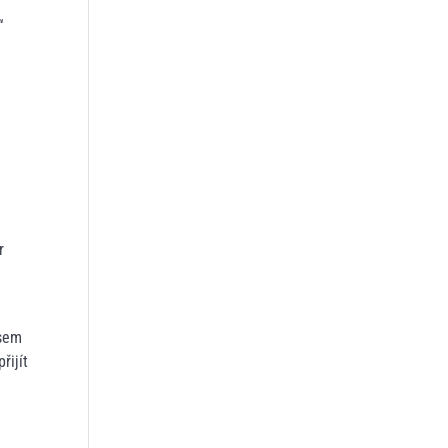
“
r
jsem
řijít