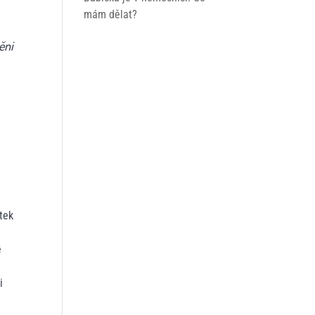
mám dělat?
ěni
tek
é
i