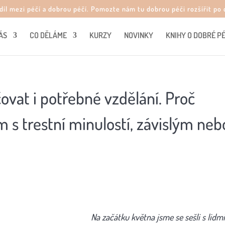
zdíl mezi péčí a dobrou péčí. Pomozte nám tu dobrou péči rozšířit p
ÁS
CO DĚLÁME
KURZY
NOVINKY
KNIHY O DOBRÉ PÉ
ovat i potřebné vzdělání. Proč
 s trestní minulostí, závislým neb
Na začátku května jsme se sešli s lidm