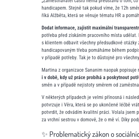
„Zaměstnavatel často nemá představu o tom, co 
handicapem. Stejně tak pokud víme, že 12h směny
říká Alžběta, která se věnuje tématu HR a pom
Dodat informace, zajistit maximální transparent
potřeba před získáním pracovního místa udělat. D
s klientem odbavit všechny předsudkové otázky
handicapovaným třeba pomáháme během podpisu s
v případě potřeby. Tak je to důstojné pro všechny
Martina z organizace Sananim naopak popisuje
i v době, kdy už práce probíhá a poskytnout po
směn a v případě nejistoty směrem od zaměstna
V některých případech je velmi přínosná i násle
potvrzuje i Věra, která se po ukončené léčbě vrá
potvrdit, že odvádím kvalitní práci. Volala jsem 
za vrchní sestrou v domově, že o mě ví. Díky podp
✨ Problematický zákon o sociální