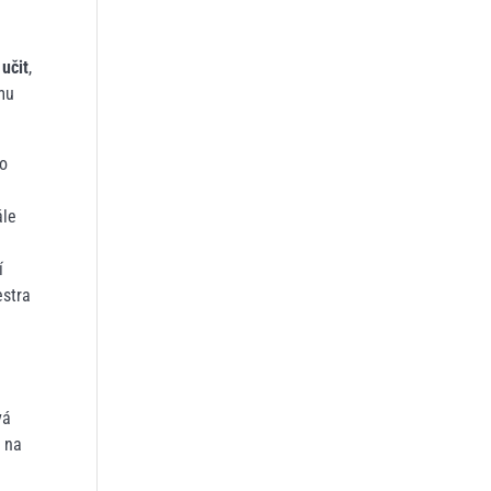
 učit
,
 mu
to
ále
í
estra
vá
a na