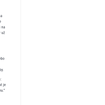
na
e
i na
y už
nebo
by.
:
t je
mu.“