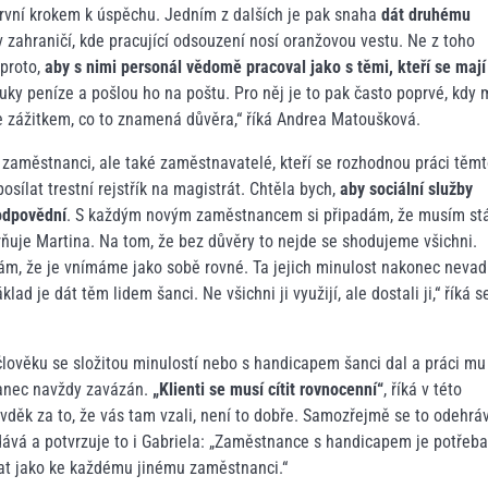
první krokem k úspěchu. Jedním z dalších je pak snaha
dát druhému
v zahraničí, kde pracující odsouzení nosí oranžovou vestu. Ne z toho
proto,
aby s nimi personál vědomě pracoval jako s těmi, kteří se mají
uky peníze a pošlou ho na poštu. Pro něj je to pak často poprvé, kdy
l se zážitkem, co to znamená důvěra,“ říká Andrea Matoušková.
n zaměstnanci, ale také zaměstnavatelé, kteří se rozhodnou práci těm
sílat trestní rejstřík na magistrát. Chtěla bych,
aby sociální služby
zodpovědní
. S každým novým zaměstnancem si připadám, že musím st
rňuje Martina. Na tom, že bez důvěry to nejde se shodujeme všichni.
ntkám, že je vnímáme jako sobě rovné. Ta jejich minulost nakonec nevad
 je dát těm lidem šanci. Ne všichni ji využijí, ale dostali ji,“ říká s
 člověku se složitou minulostí nebo s handicapem šanci dal a práci mu
anec navždy zavázán.
„Klienti se musí cítit rovnocenní“
, říká v této
e vděk za to, že vás tam vzali, není to dobře. Samozřejmě se to odehrá
odává a potvrzuje to i Gabriela: „Zaměstnance s handicapem je potřeb
vat jako ke každému jinému zaměstnanci.“