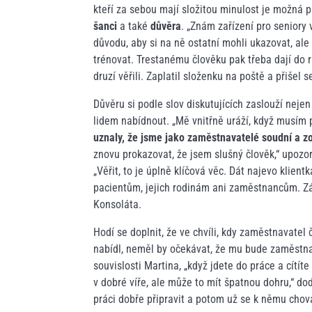
kteří za sebou mají složitou minulost je možná 
šanci
a také
důvěra
. „Znám zařízení pro seniory 
důvodu, aby si na ně ostatní mohli ukazovat, ale 
trénovat. Trestanému člověku pak třeba dají do r
druzí věřili. Zaplatil složenku na poště a přiše
Důvěru si podle slov diskutujících zaslouží neje
lidem nabídnout. „Mě vnitřně uráží, když musím po
uznaly, že jsme jako zaměstnavatelé soudní a 
znovu prokazovat, že jsem slušný člověk,“ upozo
„Věřit, to je úplně klíčová věc. Dát najevo klie
pacientům, jejich rodinám ani zaměstnancům. Základ
Konsoláta.
Hodí se doplnit, že ve chvíli, kdy zaměstnavatel
nabídl, neměl by očekávat, že mu bude zaměstn
souvislosti Martina, „když jdete do práce a cítít
v dobré víře, ale může to mít špatnou dohru,“ d
práci dobře připravit a potom už se k němu cho