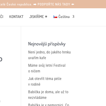
o celé České republice. ➡️ PODPOŘTE NÁS TADY ⬅️
ČI
KONTAKT
JISKŘÍME ✴
Čeština
Nejnovější příspěvky
Není jedno, do jakého hrnku
o
uvařím kafe
Máme svůj letní Festival
o ničem
Jak otevřít téma péče
v rodině
Babička je doma, ale už to
nezvládáme
i
Babička je v nemocnici. Co