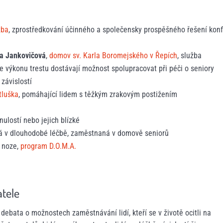
žba
, zprostředkování účinného a společensky prospěšného řešení konf
va Jankovičová
,
domov sv. Karla Boromejského v Řepích
, služba
 výkonu trestu dostávají možnost spolupracovat při péči o seniory
 závislostí
tluška
, pomáhající lidem s těžkým zrakovým postižením
minulostí nebo jejich blízké
slá v dlouhodobé léčbě, zaměstnaná v domově seniorů
é noze,
program D.O.M.A.
tele
 debata o možnostech zaměstnávání lidí, kteří se v životě ocitli na