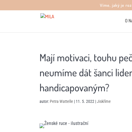
Víme, jaký je ro
O N
Mají motivaci, touhu peč
neumíme dát šanci lidem
handicapovaným?
autor:
Petra Wattelle
|
11. 5. 2022
|
Jiskříme