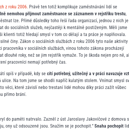
ch z roku 2006.
Právě ten totiž komplikuje zaměstnávání lidí se
gálně nemohou přijmout zaměstnance se záznamem v rejstříku trestu
,
ěstnat lze. Přímé důsledky toho řeší řada organizací, jednou z nich je
vat do sociálních služeb, nejčastěji k mentálně postiženým. Měli jsme
 klienti totiž hledají smysl v tom co dělají a ta práce je naplňovala.
ásilné činy. Zákon o sociálních službách z roku 2006 tyto naše aktivity
zici pracovníka v sociálních službách, vinou tohoto zákona procházejí
dlouhé roky, než se jim rejstřík vymaže. To je škoda nejen pro ně, a
ížení pracovníci nemají potřebný čas.
átí spíš v případě, kdy se
cítí potřebný, užitečný a v práci navazuje vz
 ulice. Na tom jsme se shodli napříč kulatým stolem. Vnímat smysl s
to věci, které závislí nebo trestaní lidé mohou díky práci zažít vůbec
mu přímo brání.
ryl do paměti natrvalo. Zazněl z úst Jaroslavy Jakovičové z domova s
u, ony už odsouzené jsou. Snažím se je pochopit.“
Snaha pochopit
lid