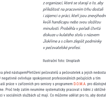
z organizací, které se starají o to, aby
příležitost na pracovním trhu dostali
i zájemci o práci, kteří jsou znevýhodn
kvůli handicapu nebo svou složitou
minulostí. Proběhla v pořadí čtvrtá
diskuze u kulatého stolu s názvem
Jiskříme a s cílem zlepšit podmínky
v pečovatelské profesi.
Ilustrační foto: Unsplash
a před nástupemPřetížení pečovatelů a pečovatelek a jejich nedosta
ý negativně ovlivňuje spokojenost profesionálních pečujících a tím
naší práce v zařízeních pro seniory s programem
D.O.M.A.
pro důstojn
říme. Proč tedy zatím neumíme systematicky pracovat s lidmi z obtížně
i v sociálních službách už mají. Co můžeme udělat pro to, aby dostal