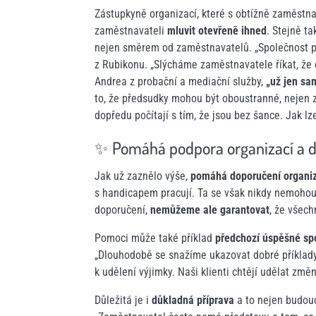
Zástupkyně organizací, které s obtížně zaměstnat
zaměstnavateli
mluvit otevřeně ihned
. Stejně t
nejen směrem od zaměstnavatelů. „Společnost pře
z Rubikonu. „Slýcháme zaměstnavatele říkat, že co
Andrea z probační a mediační služby,
„už jen sam
to, že předsudky mohou být oboustranné, nejen z
dopředu počítají s tím, že jsou bez šance. Jak l
✨ Pomáhá podpora organizací a d
Jak už zaznělo výše,
pomáhá doporučení organi
s handicapem pracují. Ta se však nikdy nemohou
doporučení,
nemůžeme ale garantovat
, že všec
Pomoci může také příklad
předchozí úspěšné sp
„Dlouhodobě se snažíme ukazovat dobré příklady 
k udělení výjimky. Naši klienti chtějí udělat změ
Důležitá je i
důkladná příprava
a to nejen budou