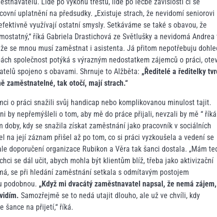
stnavatelů. Lidé po výkonu trestu, lidé po léčbě závislostí či se
ovní uplatnění na předsudky. „Existuje strach, že nevidomí seniorovi
efektivně využívají ostatní smysly. Setkáváme se také s obavou, že
statný,“ říká Gabriela Drastichová ze Světlušky a nevidomá Andrea 
, že se mnou musí zaměstnat i asistenta. Já přitom nepotřebuju dohle
žbách společnost potýká s výrazným nedostatkem zájemců o práci, otev
telů spojeno s obavami. Shrnuje to Alžběta:
„Ředitelé a ředitelky tvr
ě zaměstnatelné, tak otočí, mají strach.“
emci o práci snažili svůj handicap nebo komplikovanou minulost tajit.
i by nepřemýšleli o tom, aby mě do práce přijali, nevzali by mě “ říká
 doby, kdy se snažila získat zaměstnání jako pracovník v sociálních
 na její záznam přišel až po tom, co si práci vyzkoušela a vedení se
ale doporučení organizace Rubikon a Věra tak šanci dostala. „Mám te
ci se dál učit, abych mohla být klientům blíž, třeba jako aktivizační
omá, se při hledání zaměstnání setkala s odmítavým postojem
ou podobnou.
„Když mi dvacátý zaměstnavatel napsal, že nemá zájem,
vidím.
Samozřejmě se to nedá utajit dlouho, ale už ve chvíli, kdy
šance na přijetí,“ říká.