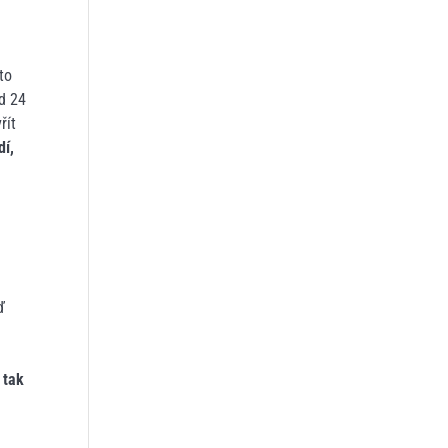
to
d 24
řít
dí,
ď
 tak