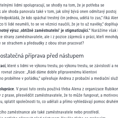
elnými lidmi spolupracují, se shodly na tom, že je potřeba se
ak ale shoda panovala také v tom, jak silný bývá onen odmítavý postoj
dpokládá, že kdo spáchal trestný čin jednou, udělá to zas,“ říká Ale
 ti lidé neuměli, to se ve věznici naučili, že je to už navěky,“ doplňuj
otný výraz ‚obtížně zaměstnatelní‘ je stigmatizující.“
Narážíme však 
e strany zaměstnavatele, ale i z pozice zájemců o práci, kteří mnohd
ze se strachem a předsudky z obou stran pracovat?
ostatečná příprava před nástupem
zací
, které s lidmi ve výkonu trestu, po výkonu trestu, se závislostí a 
 rovnat záruce: „Rádi dáme dobře připravenému klientovi
hno proběhne v pořádku,“ upřesňuje Andrea z probační a mediační služ
olupráce
. V praxi tuto cestu používá třeba Alena z organizace Rubikon
z praxe, přesvědčit zaměstnavatele, že to může fungovat, a motivova
nu, splatit společnosti to, co udělali a přímo vyhledávají pomoc druhé
cího zaměstnance ale také zaměstnavatele nebo prostředí.