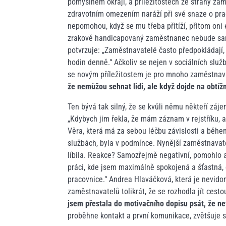
pomyslném okraji, a příležitostech ze strany zamě
zdravotním omezením naráží při své snaze o prac
nepomohou, když se mu třeba přitíží, přitom oni 
zrakově handicapovaný zaměstnanec nebude samo
potvrzuje: „Zaměstnavatelé často předpokládají
hodin denně.“ Ačkoliv se nejen v sociálních slu
se novým příležitostem je pro mnoho zaměstnava
že nemůžou sehnat lidi, ale když dojde na obtížn
Ten bývá tak silný, že se kvůli němu někteří záj
„Kdybych jim řekla, že mám záznam v rejstříku, an
Věra, která má za sebou léčbu závislosti a během
službách, byla v podmínce. Nynější zaměstnavatel
líbila. Reakce? Samozřejmě negativní, pomohlo 
práci, kde jsem maximálně spokojená a šťastná, ch
pracovnice.“ Andrea Hlaváčková, která je nevid
zaměstnavatelů tolikrát, že se rozhodla jít cest
jsem přestala do motivačního dopisu psát, že ne
proběhne kontakt a první komunikace, zvětšuje se 