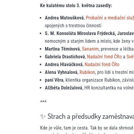
Ke kulatému stolu 3. května zasedly:
Andrea Matoušková
,
Probační a mediační slu
spojených s trestnou činností
S. M. Konsoláta Miroslava Frýdecká, Jarosla
nemocným a starým lidem a místo, kde ženy ve
Martina Těmínová
,
Sananim
, prevence a léčba
Gabriela Drastichová
,
Nadační fond ČRo
a
Svě
Andrea Hlaváčková
,
Nadační fond ČRo
Alena Vyhnalová
,
Rubikon
, pro lidi s trestní 
paní Věra
, klientka organizace Rubikon, závi
Alžběta Doležalová
, HR konzultantka na voln
***
✨ Strach a předsudky zaměstnava
Kde je vůle, tam je cesta. Tak by se dala shrnout