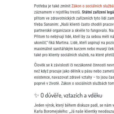
Potřeba je také zmínit
Zákon o sociálních službá
záznamem v rejstříku trestů.
Státní zařízení le
přitom ve zdravotnických zařízeních tyto lidi zam
třeba Sananim: „Naši klienti často chodili praco
partnerské organizace a skvěle to fungovalo. Naši
Přitom to nebývají lidé, kteří by za sebou měli n
ukončil,” říká Martina. Lidé, kteří aspirují na po
maximálně sanitářským kurzem nebo musejí čekat 
také pro klienty sociálních služeb, na které přet
Člověk se k závislosti či nezákonné činnosti nevr
než když pracuje jako dělník u pásu nebo zametá
existence, navazovat zdravé vztahy –⁠ to jsou čas
poprvé v životě. Zákon o sociálních službách to
✨ O důvěře, vztazích a vděku
Jeden výrok, který během diskuze padl, se nám v
Karla Boromejského: „Já naše klientky neodsuzuj