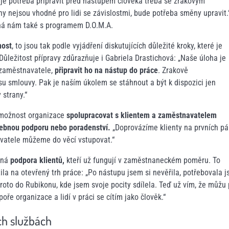
je potřeba připravit před nástupem člověka třeba se zrakovým
 nejsou vhodné pro lidi se závislostmi, bude potřeba směny upravit.
áhá nám také s programem D.O.M.A.
nost
, to jsou tak podle vyjádření diskutujících důležité kroky, které je
ůležitost přípravy zdůrazňuje i Gabriela Drastichová: „Naše úloha je
 zaměstnavatele,
připravit ho na nástup do práce
. Zrakově
mlouvy. Pak je naším úkolem se stáhnout a být k dispozici jen
 strany.“
 možnost organizace
spolupracovat s klientem a zaměstnavatelem
třebnou podporu nebo poradenství.
„Doprovázíme klienty na prvních pá
vatele můžeme do věcí vstupovat.“
dná
podpora klientů,
kteří už fungují v zaměstnaneckém poměru. To
tila na otevřený trh práce: „Po nástupu jsem si nevěřila, potřebovala 
proto do Rubikonu, kde jsem svoje pocity sdílela. Teď už vím, že můžu p
oře organizace a lidí v práci se cítím jako člověk.“
ch službách