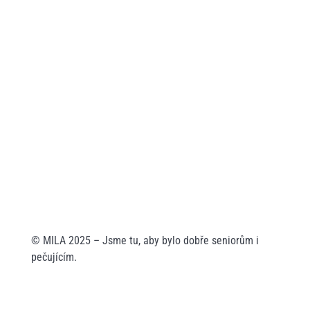
Jsme MILA, z. s.
Wuchterlova 362/11
160 00 Praha 6
ID:
ea6jn7h
IČO: 07543654
MILA Akademie, z. ú.
Wuchterlova 362/11
160 00 Praha 6
ID: enskyi4
IČO: 22147462
© MILA 2025 – Jsme tu, aby bylo dobře seniorům i
pečujícím.