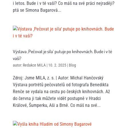
i letos. Bude i v té vaší? Co máš na své práci nejraději?
ptá se Simona Bagarová...
Výstava ‚Pečovat je síla‘ putuje po knihovnách. Bude i v té
vaší?
autor:
Redakce MILA
|
10. 2. 2025
|
Blog
Zdroj: Jsme MILA, z. s. | Autor: Michal Hančovský
Výstava portrétů pečovatelů od fotografa Benedikta
Renče se vydala na cestu po českých knihovnách. Až
do června ji tak můžete vidět postupně v Hradci
Králové, Šumperku, Aši a Brně. Co máš na své...