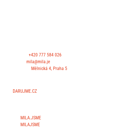
KONTAKTUJTE NÁS
Telefon:
+420 777 584 026
E-mail:
mila@mila.je
Kancelář:
Mělnická 4, Praha 5
PODPOŘTE NÁS
DARUJME.CZ
SLEDUJTE NÁS
MILA.JSME
MILAJSME