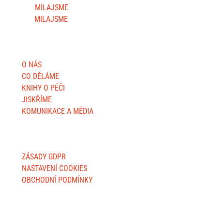
MILAJSME
MILAJSME
DŮLEŽITÉ STRÁNKY
O NÁS
CO DĚLÁME
KNIHY O PÉČI
JISKŘÍME
KOMUNIKACE A MÉDIA
O WEBU
ZÁSADY GDPR
NASTAVENÍ COOKIES
OBCHODNÍ PODMÍNKY
FAKTURAČNÍ ADRESY