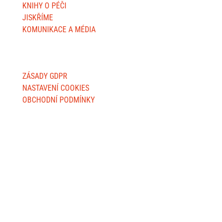
KNIHY O PÉČI
JISKŘÍME
KOMUNIKACE A MÉDIA
O WEBU
ZÁSADY GDPR
NASTAVENÍ COOKIES
OBCHODNÍ PODMÍNKY
FAKTURAČNÍ ADRESY
Jsme MILA, z. s.
Wuchterlova 362/11
160 00 Praha 6
ID:
ea6jn7h
IČO: 07543654
MILA Akademie, z. ú.