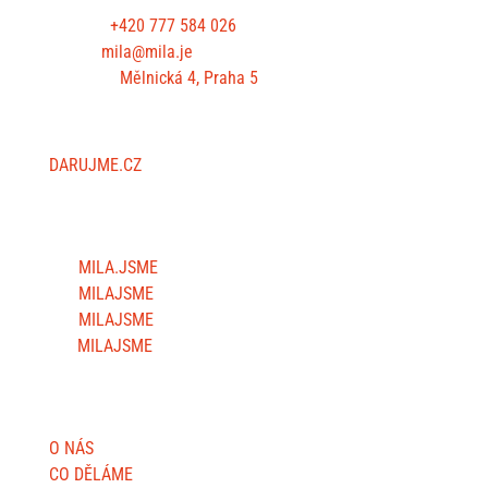
Telefon:
+420 777 584 026
E-mail:
mila@mila.je
Kancelář:
Mělnická 4, Praha 5
PODPOŘTE NÁS
DARUJME.CZ
SLEDUJTE NÁS
MILA.JSME
MILAJSME
MILAJSME
MILAJSME
DŮLEŽITÉ STRÁNKY
O NÁS
CO DĚLÁME