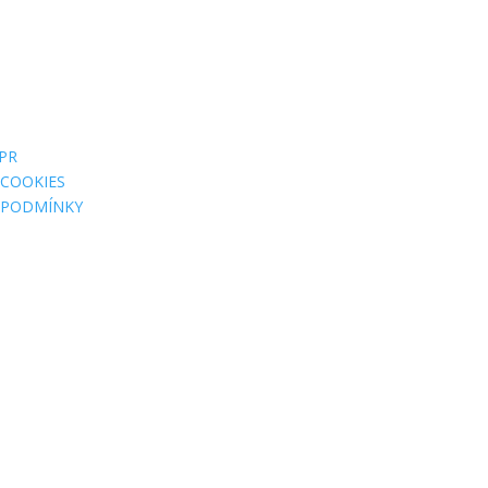
FAKTURAČNÍ
ADRESY
PR
Jsme MILA, z. s.
 COOKIES
Wuchterlova 362/11
 PODMÍNKY
160 00 Praha 6
ID:
ea6jn7h
IČO: 07543654
MILA Akademie, z. ú.
Wuchterlova 362/11
160 00 Praha 6
ID: enskyi4
IČO: 22147462