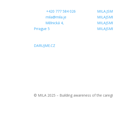
CONTACT US
FOLLOW 
Phone:
+420 777 584 026
MILA.JSM
E-mail:
mila@mila.je
MILAJSM
Office:
Mělnická 4,
MILAJSM
Prrague 5
MILAJSM
SUPPORT US
DARUJME.CZ
© MILA 2025 – Building awareness of the caregi