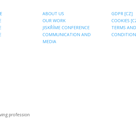
US
USEFUL SITES
ABOUT 
E
ABOUT US
GDPR [CZ]
E
OUR WORK
COOKIES [C
E
JISKŘÍME CONFERENCE
TERMS AN
E
COMMUNICATION AND
CONDITIONS
MEDIA
ving profession