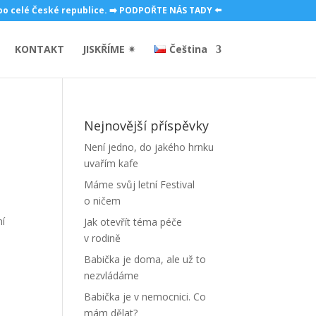
 po celé České republice. ➡️ PODPOŘTE NÁS TADY ⬅️
KONTAKT
JISKŘÍME ✴
Čeština
Nejnovější příspěvky
Není jedno, do jakého hrnku
uvařím kafe
Máme svůj letní Festival
o ničem
ní
Jak otevřít téma péče
.
v rodině
Babička je doma, ale už to
nezvládáme
Babička je v nemocnici. Co
mám dělat?