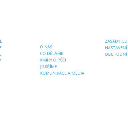
E NÁS
DŮLEŽITÉ
O WEBU
STRÁNKY
E
ZÁSADY GD
O NÁS
E
NASTAVENÍ
CO DĚLÁME
E
OBCHODNÍ
KNIHY O PÉČI
E
JISKŘÍME
KOMUNIKACE A MÉDIA