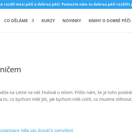
je rozdíl mezi péčí a dobrou péčí. Pomozte nám tu dobrou péči rozšířit
CO DĚLÁME
KURZY
NOVINKY
KNIHY O DOBRÉ PÉČI
o ničem
věže na Letné na náš Festival o ničem. Přišlo nám, že je toho posled
o, co bychom měli jíst, jak bychom měli cvičit, co musíme stihnout