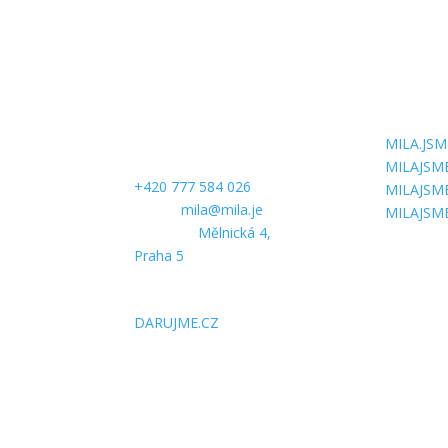
KONTAKTUJTE
SLEDUJT
NÁS
MILA.JSM
Telefon:
MILAJSM
+420 777 584 026
MILAJSM
E-mail:
mila@mila.je
MILAJSM
Kancelář:
Mělnická 4,
Praha 5
PODPOŘTE NÁS
DARUJME.CZ