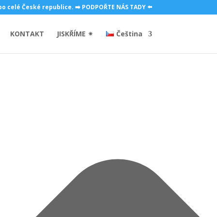
 po celé České republice. ➡️ PODPOŘTE NÁS TADY ⬅️
KONTAKT
JISKŘÍME ✴
Čeština