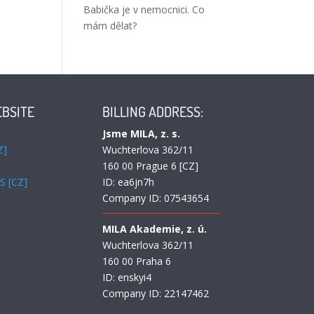
Babička je v nemocnici. Co
mám dělat?
BSITE
BILLING ADDRESS:
Jsme MILA, z. s.
Z]
Wuchterlova 362/11
D
160 00 Prague 6 [CZ]
 [CZ]
ID:
ea6jn7h
Company ID: 07543654
MILA Akademie, z. ú.
Wuchterlova 362/11
160 00 Praha 6
ID: enskyi4
Company ID: 22147462