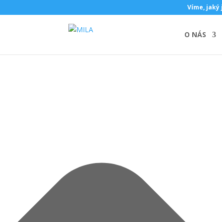
Spravovat souhlas s cookies
Víme, jaký 
O NÁS