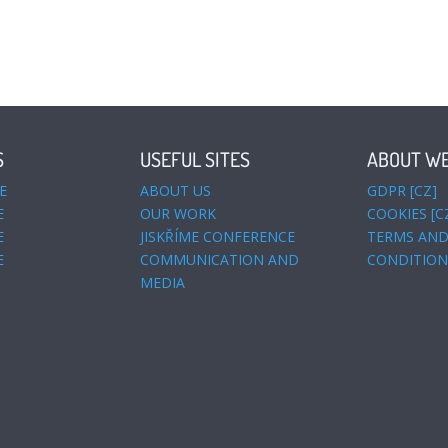
S
USEFUL SITES
ABOUT WE
E
ABOUT US
GDPR [CZ]
E
OUR WORK
COOKIES [C
E
JISKŘÍME CONFERENCE
TERMS AN
E
COMMUNICATION AND
CONDITIONS
MEDIA