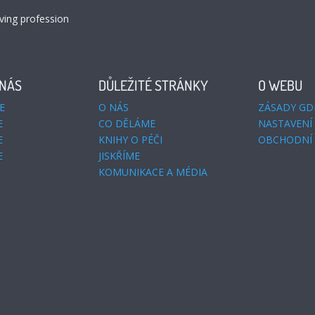
ving profession
 NÁS
DŮLEŽITÉ STRÁNKY
O WEBU
E
O NÁS
ZÁSADY GD
E
CO DĚLÁME
NASTAVENÍ
E
KNIHY O PÉČI
OBCHODNÍ
E
JISKŘÍME
KOMUNIKACE A MÉDIA