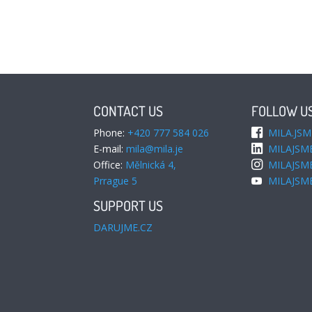
CONTACT US
FOLLOW U
Phone:
+420 777 584 026
MILA.JSM
E-mail:
mila@mila.je
MILAJSM
Office:
Mělnická 4,
MILAJSM
Prrague 5
MILAJSM
SUPPORT US
DARUJME.CZ