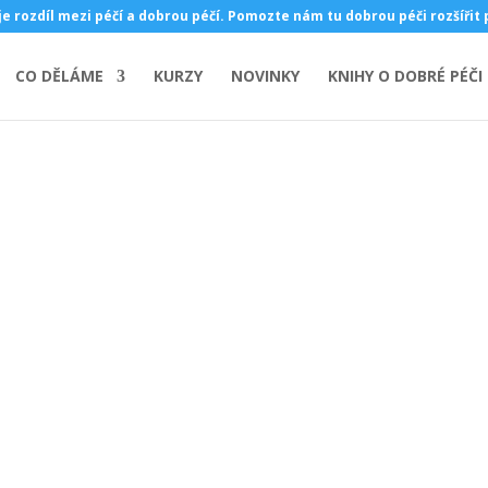
je rozdíl mezi péčí a dobrou péčí. Pomozte nám tu dobrou péči rozšířit
CO DĚLÁME
KURZY
NOVINKY
KNIHY O DOBRÉ PÉČI