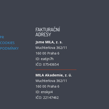
FAKTURAČNÍ
ADRESY
PR
Jsme MILA, z. s.
 COOKIES
Wuchterlova 362/11
 PODMÍNKY
160 00 Praha 6
ID:
ea6jn7h
IČO: 07543654
MILA Akademie, z. ú.
Wuchterlova 362/11
160 00 Praha 6
ID: enskyi4
IČO: 22147462