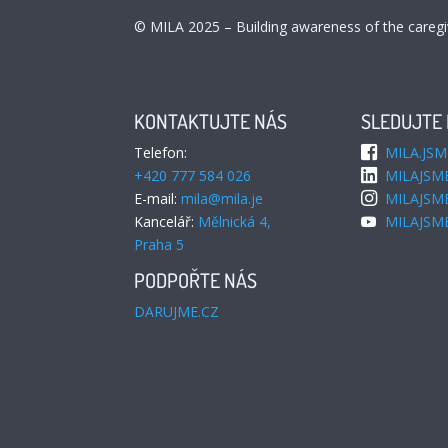
© MILA 2025 – Building awareness of the caregi
KONTAKTUJTE NÁS
SLEDUJTE
Telefon:
MILA.JSM
+420 777 584 026
MILAJSM
E-mail:
mila@mila.je
MILAJSM
Kancelář:
Mělnická 4,
MILAJSM
Praha 5
PODPOŘTE NÁS
DARUJME.CZ