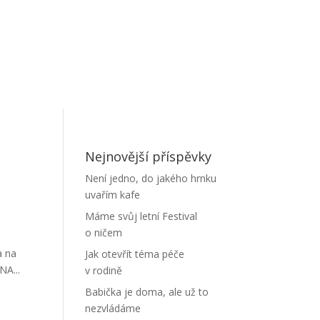
Nejnovější příspěvky
Není jedno, do jakého hrnku
uvařím kafe
Máme svůj letní Festival
o ničem
a na
Jak otevřít téma péče
NA...
v rodině
Babička je doma, ale už to
nezvládáme