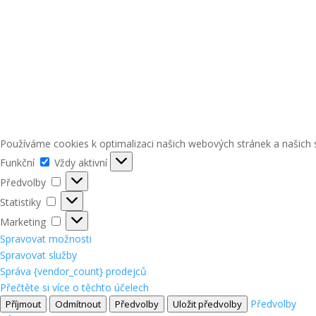
Používáme cookies k optimalizaci našich webových stránek a našich 
Funkční
Funkční
Vždy aktivní
Předvolby
Předvolby
Statistiky
Statistiky
Marketing
Marketing
Spravovat možnosti
Spravovat služby
Správa {vendor_count} prodejců
Přečtěte si více o těchto účelech
Předvolby
Příjmout
Odmítnout
Předvolby
Uložit předvolby