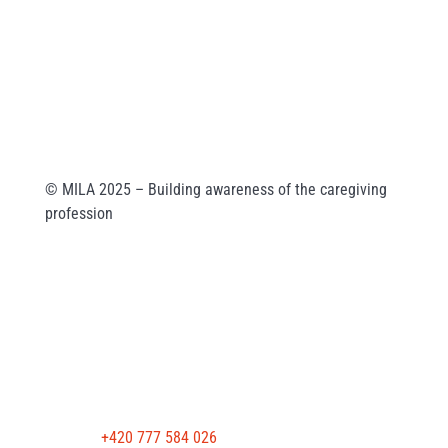
MILA Akademie, z. ú.
Wuchterlova 362/11
160 00 Praha 6
ID: enskyi4
Company ID: 22147462
© MILA 2025 – Building awareness of the caregiving
profession
KONTAKTUJTE NÁS
Telefon:
+420 777 584 026