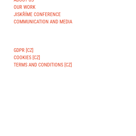
OUR WORK
JISKŘÍME CONFERENCE
COMMUNICATION AND MEDIA
ABOUT WEBSITE
GDPR [CZ]
COOKIES [CZ]
TERMS AND CONDITIONS [CZ]
BILLING ADDRESS:
Jsme MILA, z. s.
Wuchterlova 362/11
160 00 Prague 6 [CZ]
ID:
ea6jn7h
Company ID: 07543654