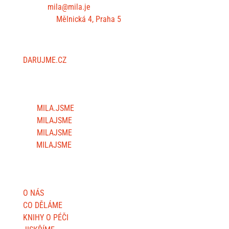
E-mail:
mila@mila.je
Kancelář:
Mělnická 4, Praha 5
PODPOŘTE NÁS
DARUJME.CZ
SLEDUJTE NÁS
MILA.JSME
MILAJSME
MILAJSME
MILAJSME
DŮLEŽITÉ STRÁNKY
O NÁS
CO DĚLÁME
KNIHY O PÉČI