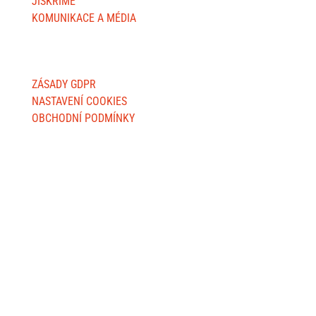
JISKŘÍME
KOMUNIKACE A MÉDIA
O WEBU
ZÁSADY GDPR
NASTAVENÍ COOKIES
OBCHODNÍ PODMÍNKY
FAKTURAČNÍ ADRESY
Jsme MILA, z. s.
Wuchterlova 362/11
160 00 Praha 6
ID:
ea6jn7h
IČO: 07543654
MILA Akademie, z. ú.
Wuchterlova 362/11