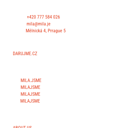
CONTACT US
Phone:
+420 777 584 026
E-mail:
mila@mila.je
Office:
Mělnická 4, Prrague 5
SUPPORT US
DARUJME.CZ
FOLLOW US
MILA.JSME
MILAJSME
MILAJSME
MILAJSME
USEFUL SITES
ABOUT US