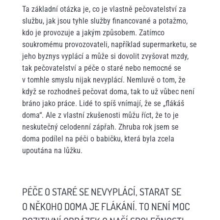
Ta základní otázka je, co je vlastně pečovatelství za
službu, jak jsou tyhle služby financované a potažmo,
kdo je provozuje a jakým způsobem. Zatímco
soukromému provozovateli, například supermarketu, se
jeho byznys vyplácí a může si dovolit zvyšovat mzdy,
tak pečovatelství a péče o staré nebo nemocné se
v tomhle smyslu nijak nevyplácí. Nemluvě o tom, že
když se rozhodneš pečovat doma, tak to už vůbec není
bráno jako práce. Lidé to spíš vnímají, že se „flákáš
doma“. Ale z vlastní zkušenosti můžu říct, že to je
neskutečný celodenní zápřah. Zhruba rok jsem se
doma podílel na péči o babičku, která byla zcela
upoutána na lůžku.
PÉČE O STARÉ SE NEVYPLÁCÍ, STARAT SE
O NĚKOHO DOMA JE FLÁKÁNÍ. TO NENÍ MOC