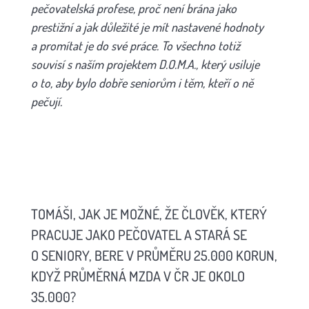
pečovatelská profese, proč není brána jako
prestižní a jak důležité je mít nastavené hodnoty
a promítat je do své práce. To všechno totiž
souvisí s naším projektem D.O.M.A., který usiluje
o to, aby bylo dobře seniorům i těm, kteří o ně
pečují.
TOMÁŠI, JAK JE MOŽNÉ, ŽE ČLOVĚK, KTERÝ
PRACUJE JAKO PEČOVATEL A STARÁ SE
O SENIORY, BERE V PRŮMĚRU 25.000 KORUN,
KDYŽ PRŮMĚRNÁ MZDA V ČR JE OKOLO
35.000?