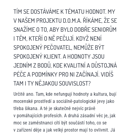
TÍM SE DOSTÁVÁME K TÉMATU HODNOT. MY
V NAŠEM PROJEKTU D.O.M.A. ŘÍKÁME, ŽE SE
SNAŽÍME O TO, ABY BYLO DOBŘE SENIORŮM
I TĚM, KTEŘÍ O NĚ PEČUJÍ. KDYŽ NENÍ
SPOKOJENÝ PEČOVATEL, NEMŮŽE BÝT
SPOKOJENÝ KLIENT. A HODNOTY JSOU
JEDNÍM Z BODŮ, KDE KVALITNÍ A DŮSTOJNÁ
PÉČE A PODMÍNKY PRO NI ZAČÍNAJÍ. VIDÍŠ
TAM I TY NĚJAKOU SOUVISLOST?
Určitě ano. Tam, kde nefungují hodnoty a kultura, bují
mocenské prostředí a sociálně-patologické jevy jako
třeba šikana. A té je skutečně nejvíc právě
v pomáhajících profesích. A druhá zásadní věc je, jak
moc se zaměstnanci cítí být součástí toho, co se
v zařízení děje a jak velký prostor mají to ovlivnit. Já