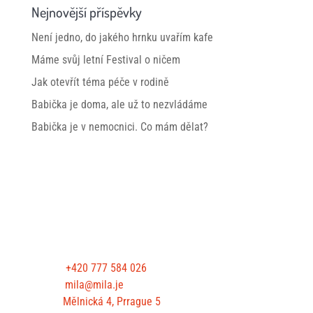
Nejnovější příspěvky
Není jedno, do jakého hrnku uvařím kafe
Máme svůj letní Festival o ničem
Jak otevřít téma péče v rodině
Babička je doma, ale už to nezvládáme
Babička je v nemocnici. Co mám dělat?
CONTACT US
Phone:
+420 777 584 026
E-mail:
mila@mila.je
Office:
Mělnická 4, Prrague 5