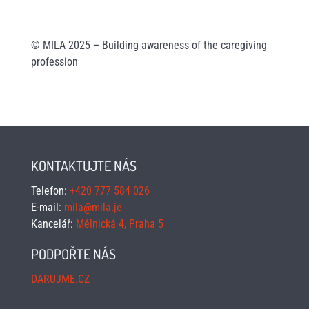
© MILA 2025 – Building awareness of the caregiving
profession
KONTAKTUJTE NÁS
Telefon:
+420 777 584 026
E-mail:
mila@mila.je
Kancelář:
Mělnická 4, Praha 5
PODPOŘTE NÁS
DARUJME.CZ