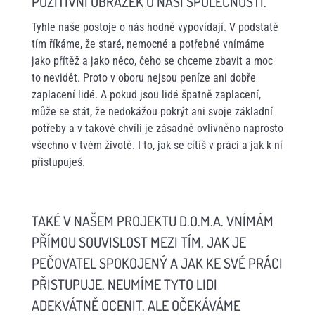
POZITIVNÍ OBRÁZEK O NAŠÍ SPOLEČNOSTI.
Tyhle naše postoje o nás hodně vypovídají. V podstatě
tím říkáme, že staré, nemocné a potřebné vnímáme
jako přítěž a jako něco, čeho se chceme zbavit a moc
to nevidět. Proto v oboru nejsou peníze ani dobře
zaplacení lidé. A pokud jsou lidé špatně zaplacení,
může se stát, že nedokážou pokrýt ani svoje základní
potřeby a v takové chvíli je zásadně ovlivněno naprosto
všechno v tvém životě. I to, jak se cítíš v práci a jak k ní
přistupuješ.
TAKÉ V NAŠEM PROJEKTU D.O.M.A. VNÍMÁM
PŘÍMOU SOUVISLOST MEZI TÍM, JAK JE
PEČOVATEL SPOKOJENÝ A JAK KE SVÉ PRÁCI
PŘISTUPUJE. NEUMÍME TYTO LIDI
ADEKVÁTNĚ OCENIT, ALE OČEKÁVÁME