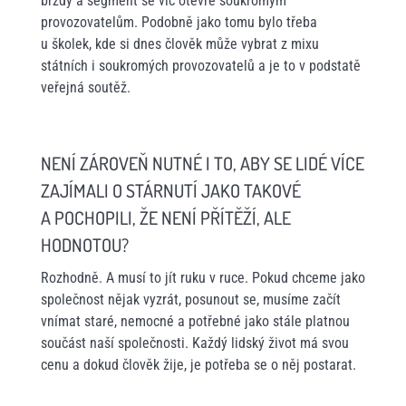
brzdy a segment se víc otevře soukromým
provozovatelům. Podobně jako tomu bylo třeba
u školek, kde si dnes člověk může vybrat z mixu
státních i soukromých provozovatelů a je to v podstatě
veřejná soutěž.
NENÍ ZÁROVEŇ NUTNÉ I TO, ABY SE LIDÉ VÍCE
ZAJÍMALI O STÁRNUTÍ JAKO TAKOVÉ
A POCHOPILI, ŽE NENÍ PŘÍTĚŽÍ, ALE
HODNOTOU?
Rozhodně. A musí to jít ruku v ruce. Pokud chceme jako
společnost nějak vyzrát, posunout se, musíme začít
vnímat staré, nemocné a potřebné jako stále platnou
součást naší společnosti. Každý lidský život má svou
cenu a dokud člověk žije, je potřeba se o něj postarat.