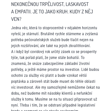
NEKONEČNOU TRPĚLIVOST, LASKAVOST
A EMPATII. JE TO JAKO KRUH. KUDY Z NĚJ
VEN?
Jedna věc, která to stoprocentně v nějakém horizontu
vyřeší, je stárnutí. Brutálně rychle stárneme a zvýšená
potřeba pečovatelských služeb bude tlačit nejen na
jejich rozšiřování, ale také na jejich zkvalitňování.
A i když byl covidový rok určitý zásek co se prosperity
týče, tak pořád platí, že jsme stále bohatší. To
znamená, že snáze zabezpečíme základní životní
potřeby, a ještě máme prostor na investice. Lidé budou
ochotni za služby víc platit a bude vznikat větší
poptávka a zároveň stát bude muset do téhle oblasti
víc investovat. Ale my samozřejmě nemůžeme čekat na
dobu, než budeme mít násobky klientů a nefunkční
služby k tomu. Musíme se na tu situaci připravovat už
nyní. Třeba i tím, že se odstraní případné legislativní