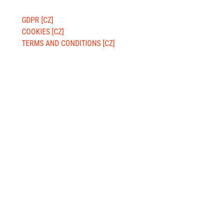
ABOUT WEBSITE
GDPR [CZ]
COOKIES [CZ]
TERMS AND CONDITIONS [CZ]
BILLING ADDRESS:
Jsme MILA, z. s.
Wuchterlova 362/11
160 00 Prague 6 [CZ]
ID:
ea6jn7h
Company ID: 07543654
MILA Akademie, z. ú.
Wuchterlova 362/11
160 00 Praha 6
ID: enskyi4
Company ID: 22147462