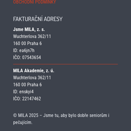
OBCHODNÍ PODMÍNKY
FAKTURAČNÍ ADRESY
Jsme MILA, z. s.
Wuchterlova 362/11
160 00 Praha 6
ID:
ea6jn7h
IČO: 07543654
MILA Akademie, z. ú.
Wuchterlova 362/11
160 00 Praha 6
ID: enskyi4
IČO: 22147462
© MILA 2025 – Jsme tu, aby bylo dobře seniorům i
pečujícím.