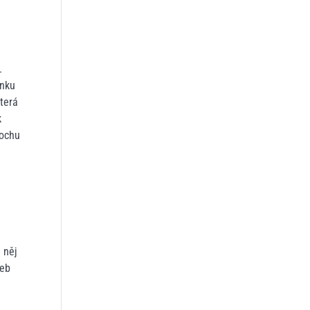
.
inku
která
k
rochu
 něj
web