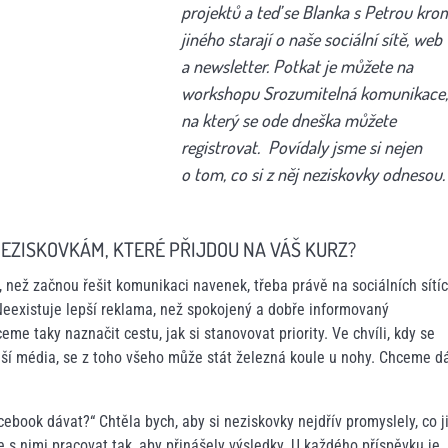
projektů a teď se Blanka s Petrou kro
jiného starají o naše sociální sítě, web
a newsletter.
Potkat je můžete na
workshopu Srozumitelná komunikace
na který se ode dneška můžete
registrovat. Povídaly jsme si nejen
o tom, co si z něj neziskovky odnesou.
NEZISKOVKÁM, KTERÉ PŘIJDOU NA VÁŠ KURZ?
, než začnou řešit komunikaci navenek, třeba právě na sociálních sítíc
Neexistuje lepší reklama, než spokojený a dobře informovaný
me taky naznačit cestu, jak si stanovovat priority. Ve chvíli, kdy se
další média, se z toho všeho může stát železná koule u nohy. Chceme d
book dávat?“ Chtěla bych, aby si neziskovky nejdřív promyslely, co 
 se s nimi pracovat tak, aby přinášely výsledky. U každého příspěvku je