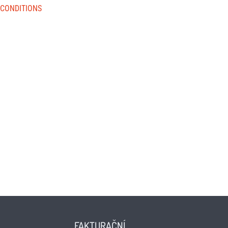
 CONDITIONS
160 00 Prague 6 [CZ]
ID:
ea6jn7h
Company ID: 07543654
MILA Akademie, z. ú.
Wuchterlova 362/11
160 00 Praha 6
ID: enskyi4
Company ID: 22147462
FAKTURAČNÍ