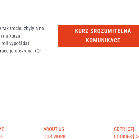
e tak trochu zbyly a na
KURZ SROZUMITELNÁ
m na kurzu
KOMUNIKACE
e rolí vypořádat
trace je otevřená. 👉
S
USEFUL SITES
ABOUT WE
ME
ABOUT US
GDPR [CZ]
ME
OUR WORK
COOKIES [CZ