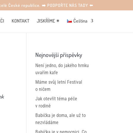
o celé České republice. ➡️ PODPOŘTE NÁS TADY ⬅️
ČI
KONTAKT
JISKŘÍME ✴
Čeština
Nejnovější příspěvky
Není jedno, do jakého hrnku
uvařím kafe
Máme svůj letní Festival
o ničem
nk
Jak otevřít téma péče
v rodině
Babička je doma, ale už to
nezvládáme
Babička je v nemocnici. Co