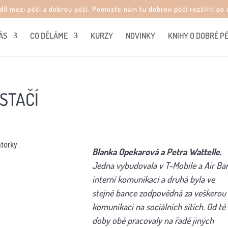
zdíl mezi péčí a dobrou péčí. Pomozte nám tu dobrou péči rozšířit p
ÁS
CO DĚLÁME
KURZY
NOVINKY
KNIHY O DOBRÉ PÉ
STAČÍ
Blanka Opekarová a Petra Wattelle.
Jedna vybudovala v T-Mobile a Air Ba
interní komunikaci a druhá byla ve
stejné bance zodpovědná za veškerou
komunikaci na sociálních sítích. Od té
doby obě pracovaly na řadě jiných