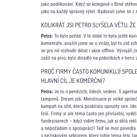
jako poděkování. Když se kolegové v Brně stěhova
jako na každý správný výlet. Radovali jsme se z 
KOLIKRÁT JSI PETRO SLYŠELA VĚTU, ŽE 
Petra:
To bylo pořád. V té době to byla ještě kuri
komentáře, snažili jsme se o virály, byl to old sc
se pro ně rozhodli dělat i akce offline. Vývojáři
zašli na pivo, bylo divadlo na pobočkách s herci 
PROČ FIRMY ČASTO KOMUNIKUJÍ SPOLE
HLAVNÍ CÍL JE KOMERČNÍ?
Petra:
Je to o penězích, lidech, vedení. S agen
tamponů. Dream job. Menstruace je velké společe
kampaň na sítě, která posbírala spousty cen. Ideá
řeší. Firmy si ale téma často jen přivlastní, vy
fundraiserech – když vidím firmu, jak si dělá r
a nepožádám o spolupráci? Teď se moc povedla ak
s neziskovým sektorem, který tohle téma řeší, t