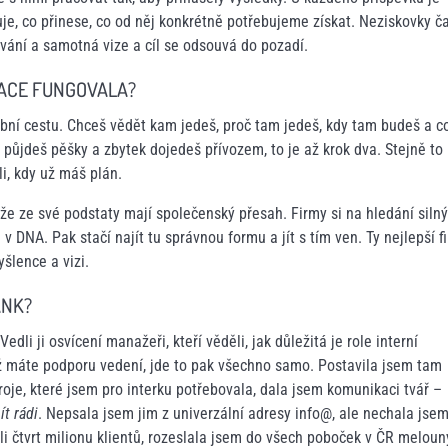
e, co přinese, co od něj konkrétně potřebujeme získat. Neziskovky č
ování a samotná vize a cíl se odsouvá do pozadí.
KACE FUNGOVALA?
ební cestu. Chceš vědět kam jedeš, proč tam jedeš, kdy tam budeš a c
 půjdeš pěšky a zbytek dojedeš přívozem, to je až krok dva. Stejně to
li, kdy už máš plán.
e ze své podstaty mají společenský přesah. Firmy si na hledání siln
v DNA. Pak stačí najít tu správnou formu a jít s tím ven. Ty nejlepší f
šlence a vizi.
ANK?
dli ji osvícení manažeři, kteří věděli, jak důležitá je role interní
 máte podporu vedení, jde to pak všechno samo. Postavila jsem tam
roje, které jsem pro interku potřebovala, dala jsem komunikaci tvář –
t rádi
. Nepsala jsem jim z univerzální adresy info@, ale nechala jsem
li čtvrt milionu klientů, rozeslala jsem do všech poboček v ČR meloun