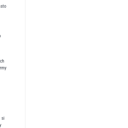
asto
o
ých
irmy
 si
y