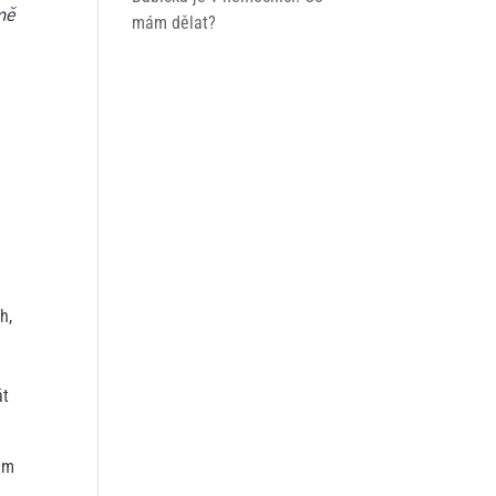
mě
mám dělat?
,
h,
át
jim