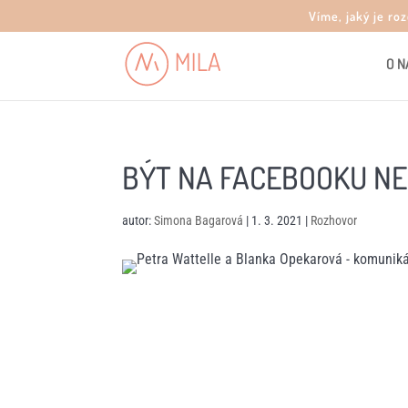
Víme, jaký je ro
O N
BÝT NA FACEBOOKU NE
autor:
Simona Bagarová
|
1. 3. 2021
|
Rozhovor