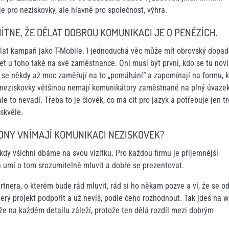
e pro neziskovky, ale hlavně pro společnost, výhra.
ÍTNE, ŽE DĚLAT DOBROU KOMUNIKACI JE O PENĚZÍCH.
ělat kampaň jako T-Mobile. I jednoduchá věc může mít obrovský dopad
let u toho také na své zaměstnance. Oni musí být první, kdo se tu nov
ky se někdy až moc zaměřují na to „pomáhání“ a zapomínají na formu, 
lé neziskovky většinou nemají komunikátory zaměstnané na plný úvaze
ale to nevadí. Třeba to je člověk, co má cit pro jazyk a potřebuje jen t
skvěle.
 ONY VNÍMAJÍ KOMUNIKACI NEZISKOVEK?
 kdy všichni dbáme na svou vizitku. Pro každou firmu je příjemnější
 a umí o tom srozumitelně mluvit a dobře se prezentovat.
nera, o kterém bude rád mluvit, rád si ho někam pozve a ví, že se od
erý projekt podpořit a už nevíš, podle čeho rozhodnout. Tak jdeš na 
, že na každém detailu záleží, protože ten dělá rozdíl mezi dobrým