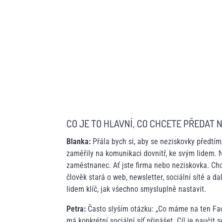
CO JE TO HLAVNÍ, CO CHCETE PŘEDAT 
Blanka:
Přála bych si, aby se neziskovky předtím
zaměřily na komunikaci dovnitř, ke svým lidem. 
zaměstnanec. Ať jste firma nebo neziskovka. Chce
člověk stará o web, newsletter, sociální sítě a 
lidem klíč, jak všechno smysluplně nastavit.
Petra:
Často slyším otázku: „Co máme na ten Face
má konkrétní sociální síť přinášet. Cíl je naučit