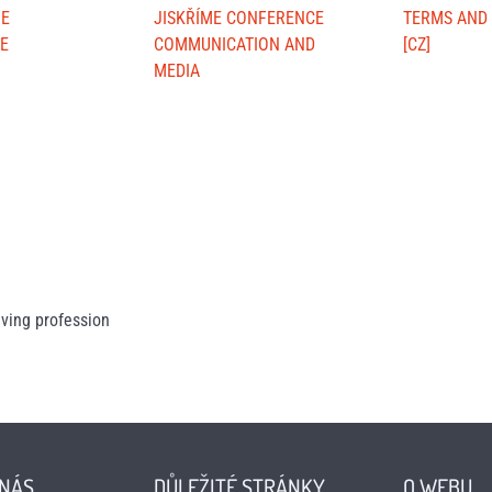
ME
JISKŘÍME CONFERENCE
TERMS AND
E
COMMUNICATION AND
[CZ]
MEDIA
ving profession
 NÁS
DŮLEŽITÉ STRÁNKY
O WEBU