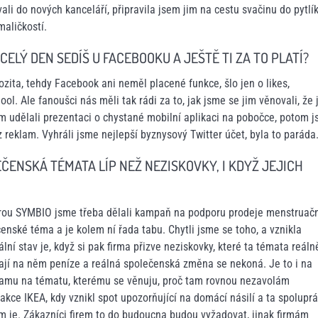
li do nových kanceláří, připravila jsem jim na cestu svačinu do pytlík
maličkostí.
CELÝ DEN SEDÍŠ U FACEBOOKU A JEŠTĚ TI ZA TO PLATÍ?
ozita, tehdy Facebook ani neměl placené funkce, šlo jen o likes,
hool. Ale fanoušci nás měli tak rádi za to, jak jsme se jim věnovali, že
 jim udělali prezentaci o chystané mobilní aplikaci na pobočce, potom 
z reklam. Vyhráli jsme nejlepší byznysový Twitter účet, byla to paráda
ČENSKÁ TÉMATA LÍP NEŽ NEZISKOVKY, I KDYŽ JEJICH
turou SYMBIO jsme třeba dělali kampaň na podporu prodeje menstruač
nské téma a je kolem ní řada tabu. Chytli jsme se toho, a vznikla
lní stav je, když si pak firma přizve neziskovky, které ta témata reáln
dělají na něm peníze a reálná společenská změna se nekoná. Je to i na
eklamu na tématu, kterému se věnuju, proč tam rovnou nezavolám
ce IKEA, kdy vznikl spot upozorňující na domácí násilí a ta spolupr
am je. Zákazníci firem to do budoucna budou vyžadovat, jinak firmám