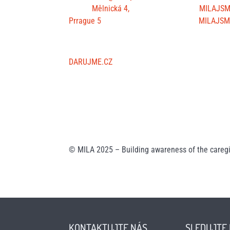
Office:
Mělnická 4,
MILAJS
Prrague 5
MILAJSM
SUPPORT US
DARUJME.CZ
© MILA 2025 – Building awareness of the caregi
KONTAKTUJTE NÁS
SLEDUJTE