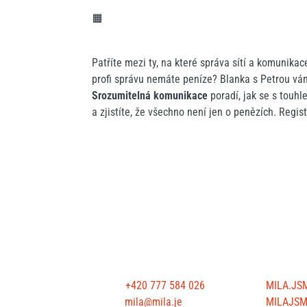
🟧
Patříte mezi ty, na které správa sítí a komunikac
profi správu nemáte peníze? Blanka s Petrou vá
Srozumitelná komunikace
poradí, jak se s touhl
a zjistíte, že všechno není jen o penězích. Regis
CONTACT US
FOLLOW U
Phone:
+420 777 584 026
MILA.JS
E-mail:
mila@mila.je
MILAJS