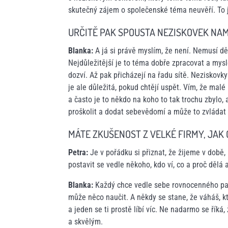
skutečný zájem o společenské téma neuvěří. To j
URČITĚ PAK SPOUSTA NEZISKOVEK NAM
Blanka:
A já si právě myslím, že není. Nemusí d
Nejdůležitější je to téma dobře zpracovat a mys
dozví. Až pak přicházejí na řadu sítě. Neziskov
je ale důležitá, pokud chtějí uspět. Vím, že ma
a často je to někdo na koho to tak trochu zbylo, 
proškolit a dodat sebevědomí a může to zvládat 
MÁTE ZKUŠENOST Z VELKÉ FIRMY, JAK
Petra:
Je v pořádku si přiznat, že žijeme v době,
postavit se vedle někoho, kdo ví, co a proč dělá
Blanka:
Každý chce vedle sebe rovnocenného part
může něco naučit. A někdy se stane, že váháš, kt
a jeden se ti prostě líbí víc. Ne nadarmo se říká
a skvělým.