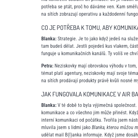
potřeba se ptát, proč ho dáváme ven. Kam směřuj
na sítích zobrazují operativu a každodenní fung
CO JE POTŘEBA K TOMU, ABY KOMUNI
Blanka:
Strategie. Je to jako když jedeš na služ
tam budeš dělat. Jestli pojedeš kus vlakem, část
funguje u komunikačních kanálů. Ty volíš ve chví
Petra:
Neziskovky mají obrovskou výhodu v tom, ž
témat platí agentury, neziskovky mají svoje téma 
na sítích prodávají produkty právě kvůli nosné my
JAK FUNGOVALA KOMUNIKACE V AIR B
Blanka:
V té době to byla výjimečná společnost. Ve
komunikace a co všechno jim může přinést. Když
interní komunikaci od počátku. Tvořila jsem nást
mluvila jsem s lidmi jako
Blanka, kterou můžou mí
udělat mail B(l)anka informuje. Když jsme dosáh