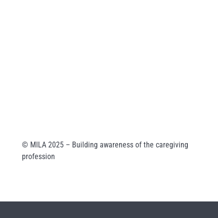
160 00 Prague 6 [CZ]
ID:
ea6jn7h
Company ID: 07543654
MILA Akademie, z. ú.
Wuchterlova 362/11
160 00 Praha 6
ID: enskyi4
Company ID: 22147462
© MILA 2025 – Building awareness of the caregiving
profession