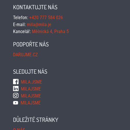
KONTAKTUJTE NÁS
Telefon:
+420 777 584 026
E-mail:
mila@mila.je
Kancelář:
Mělnická 4, Praha 5
PODPOŘTE NÁS
DARUJME.CZ
SLEDUJTE NÁS
MILA.JSME
MILAJSME
MILAJSME
MILAJSME
DŮLEŽITÉ STRÁNKY