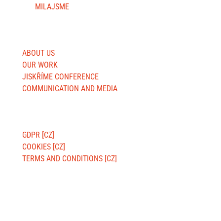
MILAJSME
USEFUL SITES
ABOUT US
OUR WORK
JISKŘÍME CONFERENCE
COMMUNICATION AND MEDIA
ABOUT WEBSITE
GDPR [CZ]
COOKIES [CZ]
TERMS AND CONDITIONS [CZ]
BILLING ADDRESS:
Jsme MILA, z. s.
Wuchterlova 362/11