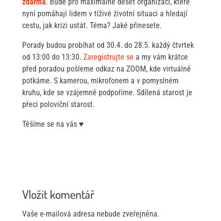
zdarma
. Bude pro maximálně deset organizací, které
nyní pomáhají lidem v tíživé životní situaci a hledají
cestu, jak krizi ustát. Téma? Jaké přinesete.
Porady budou probíhat od 30.4. do 28.5. každý čtvrtek
od 13:00 do 13:30.
Zaregistrujte se
a my vám krátce
před poradou pošleme odkaz na ZOOM, kde virtuálně
potkáme. S kamerou, mikrofonem a v pomyslném
kruhu, kde se vzájemně podpoříme. Sdílená starost je
přeci poloviční starost.
Těšíme se na vás ♥
Vložit komentář
Vaše e-mailová adresa nebude zveřejněna.