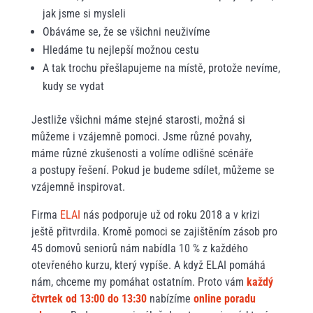
jak jsme si mysleli
Obáváme se, že se všichni neuživíme
Hledáme tu nejlepší možnou cestu
A tak trochu přešlapujeme na místě, protože nevíme,
kudy se vydat
Jestliže všichni máme stejné starosti, možná si
můžeme i vzájemně pomoci. Jsme různé povahy,
máme různé zkušenosti a volíme odlišné scénáře
a postupy řešení. Pokud je budeme sdílet, můžeme se
vzájemně inspirovat.
Firma
ELAI
nás podporuje už od roku 2018 a v krizi
ještě přitvrdila. Kromě pomoci se zajištěním zásob pro
45 domovů seniorů nám nabídla 10 % z každého
otevřeného kurzu, který vypíše. A když ELAI pomáhá
nám, chceme my pomáhat ostatním. Proto vám
každý
čtvrtek od 13:00 do 13:30
nabízíme
online poradu