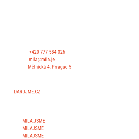
CONTACT US
Phone:
+420 777 584 026
E-mail:
mila@mila.je
Office:
Mělnická 4, Prrague 5
SUPPORT US
DARUJME.CZ
FOLLOW US
MILA.JSME
MILAJSME
MILAJSME