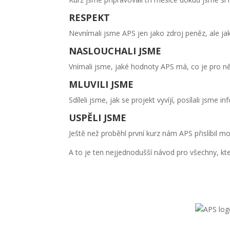
RESPEKT
Nevnímali jsme APS jen jako zdroj peněz, ale j
NASLOUCHALI JSME
Vnímali jsme, jaké hodnoty APS má, co je pro ně
MLUVILI JSME
Sdíleli jsme, jak se projekt vyvíjí, posílali jsm
USPĚLI JSME
Ještě než proběhl první kurz nám APS přislíbil m
A to je ten nejjednodušší návod pro všechny, kteř