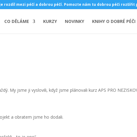
je rozdíl mezi péčí a dobrou péčí. Pomozte nám tu dobrou péči rozšířit
CO DĚLÁME
KURZY
NOVINKY
KNIHY O DOBRÉ PÉČI
každý. My jsme ji vyslovili, když jsme plánovali kurz APS PRO NEZISKO
rojekt a obratem jsme ho dodali.
eřekli, „to je ono“