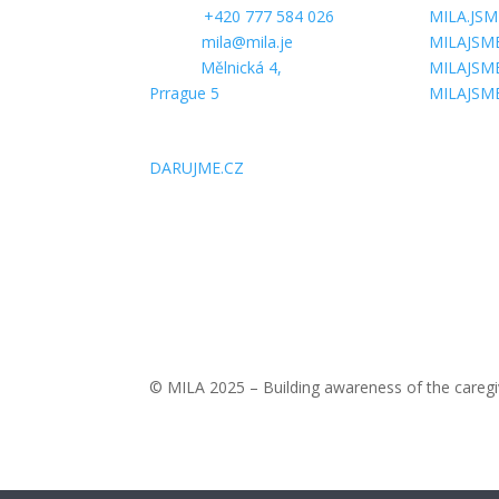
Phone:
+420 777 584 026
MILA.JSM
E-mail:
mila@mila.je
MILAJSM
Office:
Mělnická 4,
MILAJSM
Prrague 5
MILAJSM
SUPPORT US
DARUJME.CZ
© MILA 2025 – Building awareness of the caregi