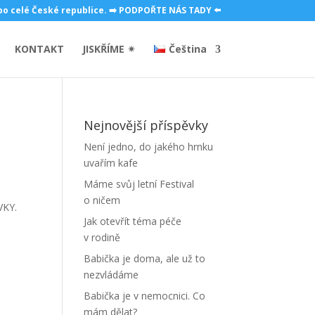
 po celé České republice. ➡️ PODPOŘTE NÁS TADY ⬅️
KONTAKT
JISKŘÍME ✴
Čeština
Nejnovější příspěvky
Není jedno, do jakého hrnku
uvařím kafe
Máme svůj letní Festival
o ničem
VKY.
Jak otevřít téma péče
v rodině
Babička je doma, ale už to
nezvládáme
Babička je v nemocnici. Co
mám dělat?