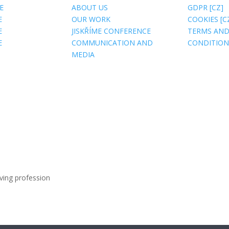
E
ABOUT US
GDPR [CZ]
E
OUR WORK
COOKIES [C
E
JISKŘÍME CONFERENCE
TERMS AN
E
COMMUNICATION AND
CONDITIONS
MEDIA
ving profession