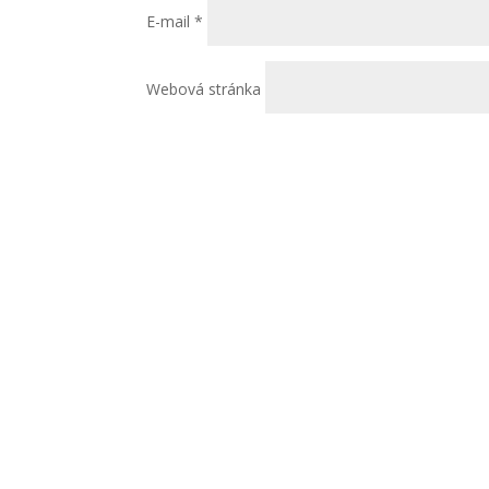
E-mail
*
Webová stránka
CONTACT US
FOLLOW 