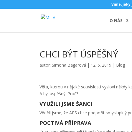
Víme, jaký 
O NÁS
CHCI BÝT ÚSPĚŠNÝ
autor:
Simona Bagarová
|
12. 6. 2019
|
Blog
Věta, kterou v nějaké souvislosti vysloví někdy 
A byl úspěšný. Proč?
VYUŽILI JSME ŠANCI
Věděli jsme, že APS chce podpořit smysluplný p
POCTIVÁ PŘÍPRAVA
Kurz jsme připravovali tři měsíce dokud jsme si n