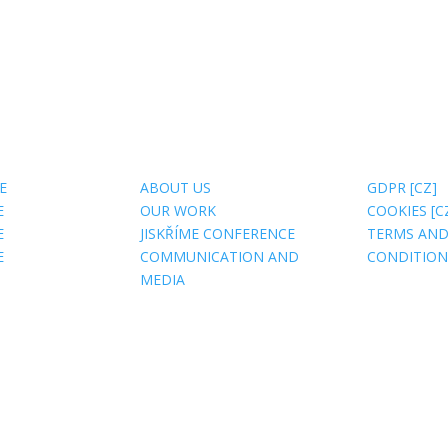
US
USEFUL SITES
ABOUT 
E
ABOUT US
GDPR [CZ]
E
OUR WORK
COOKIES [C
E
JISKŘÍME CONFERENCE
TERMS AN
E
COMMUNICATION AND
CONDITIONS
MEDIA