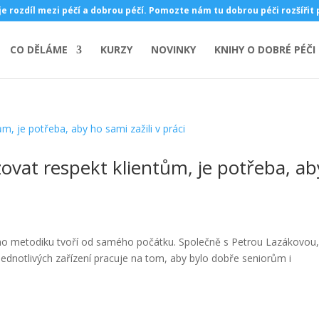
je rozdíl mezi péčí a dobrou péčí. Pomozte nám tu dobrou péči rozšířit
CO DĚLÁME
KURZY
NOVINKY
KNIHY O DOBRÉ PÉČI
zovat respekt klientům, je potřeba, ab
eho metodiku tvoří od samého počátku. Společně s Petrou Lazákovou
ednotlivých zařízení pracuje na tom, aby bylo dobře seniorům i