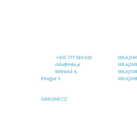
CONTACT US
FOLLOW 
Phone:
+420 777 584 026
MILA.JSM
E-mail:
mila@mila.je
MILAJSM
Office:
Mělnická 4,
MILAJSM
Prrague 5
MILAJSM
SUPPORT US
DARUJME.CZ