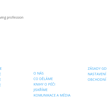
ving profession
E NÁS
DŮLEŽITÉ
O WEBU
STRÁNKY
E
ZÁSADY GD
O NÁS
E
NASTAVENÍ
CO DĚLÁME
E
OBCHODNÍ
KNIHY O PÉČI
E
JISKŘÍME
KOMUNIKACE A MÉDIA