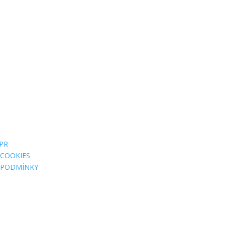
FAKTURAČNÍ
ADRESY
PR
Jsme MILA, z. s.
 COOKIES
Wuchterlova 362/11
 PODMÍNKY
160 00 Praha 6
ID:
ea6jn7h
IČO: 07543654