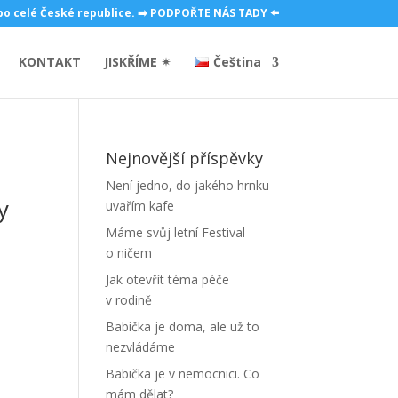
 po celé České republice. ➡️ PODPOŘTE NÁS TADY ⬅️
KONTAKT
JISKŘÍME ✴
Čeština
Nejnovější příspěvky
Není jedno, do jakého hrnku
y
uvařím kafe
Máme svůj letní Festival
o ničem
Jak otevřít téma péče
v rodině
,
Babička je doma, ale už to
nezvládáme
Babička je v nemocnici. Co
mám dělat?