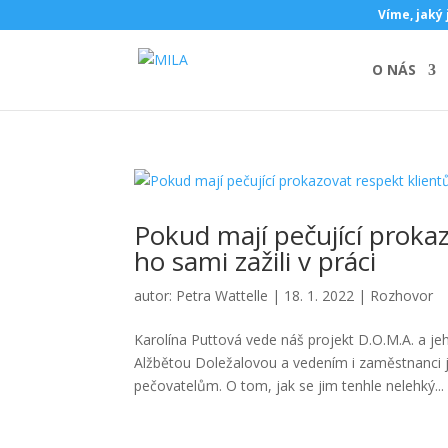
Víme, jaký 
O NÁS
Pokud mají pečující proka
ho sami zažili v práci
autor:
Petra Wattelle
|
18. 1. 2022
|
Rozhovor
Karolína Puttová vede náš projekt D.O.M.A. a j
Alžbětou Doležalovou a vedením i zaměstnanci j
pečovatelům. O tom, jak se jim tenhle nelehký...