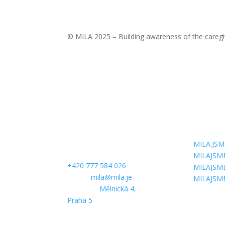
© MILA 2025 – Building awareness of the caregi
KONTAKTUJTE
SLEDUJT
NÁS
MILA.JSM
Telefon:
MILAJSM
+420 777 584 026
MILAJSM
E-mail:
mila@mila.je
MILAJSM
Kancelář:
Mělnická 4,
Praha 5
PODPOŘTE NÁS