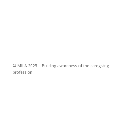
Company ID: 07543654
MILA Akademie, z. ú.
Wuchterlova 362/11
160 00 Praha 6
ID: enskyi4
Company ID: 22147462
© MILA 2025 – Building awareness of the caregiving
profession
KONTAKTUJTE NÁS