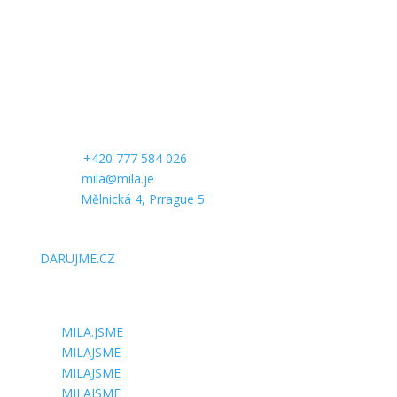
CONTACT US
Phone:
+420 777 584 026
E-mail:
mila@mila.je
Office:
Mělnická 4, Prrague 5
SUPPORT US
DARUJME.CZ
FOLLOW US
MILA.JSME
MILAJSME
MILAJSME
MILAJSME