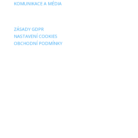
KOMUNIKACE A MÉDIA
O WEBU
ZÁSADY GDPR
NASTAVENÍ COOKIES
OBCHODNÍ PODMÍNKY
FAKTURAČNÍ ADRESY
Jsme MILA, z. s.
Wuchterlova 362/11
160 00 Praha 6
ID:
ea6jn7h
IČO: 07543654
MILA Akademie, z. ú.
Wuchterlova 362/11
160 00 Praha 6
ID: enskyi4