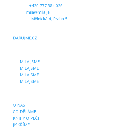
Telefon:
+420 777 584 026
E-mail:
mila@mila.je
Kancelář:
Mělnická 4, Praha 5
PODPOŘTE NÁS
DARUJME.CZ
SLEDUJTE NÁS
MILA.JSME
MILAJSME
MILAJSME
MILAJSME
DŮLEŽITÉ STRÁNKY
O NÁS
CO DĚLÁME
KNIHY O PÉČI
JISKŘÍME