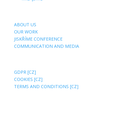
USEFUL SITES
ABOUT US
OUR WORK
JISKŘÍME CONFERENCE
COMMUNICATION AND MEDIA
ABOUT WEBSITE
GDPR [CZ]
COOKIES [CZ]
TERMS AND CONDITIONS [CZ]
BILLING ADDRESS:
Jsme MILA, z. s.
Wuchterlova 362/11
160 00 Prague 6 [CZ]
ID:
ea6jn7h