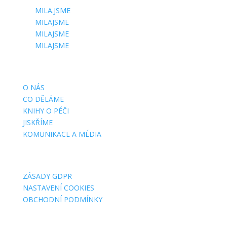
MILA.JSME
MILAJSME
MILAJSME
MILAJSME
DŮLEŽITÉ STRÁNKY
O NÁS
CO DĚLÁME
KNIHY O PÉČI
JISKŘÍME
KOMUNIKACE A MÉDIA
O WEBU
ZÁSADY GDPR
NASTAVENÍ COOKIES
OBCHODNÍ PODMÍNKY
FAKTURAČNÍ ADRESY