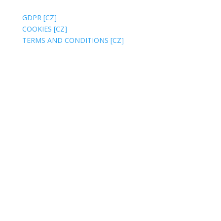
ABOUT WEBSITE
GDPR [CZ]
COOKIES [CZ]
TERMS AND CONDITIONS [CZ]
BILLING ADDRESS:
Jsme MILA, z. s.
Wuchterlova 362/11
160 00 Prague 6 [CZ]
ID:
ea6jn7h
Company ID: 07543654
MILA Akademie, z. ú.
Wuchterlova 362/11
160 00 Praha 6
ID: enskyi4
Company ID: 22147462