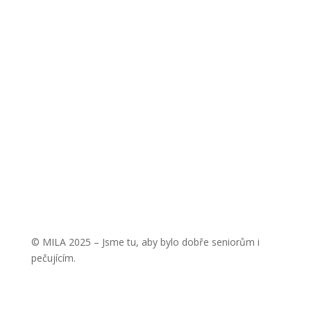
Jsme MILA, z. s.
Wuchterlova 362/11
160 00 Praha 6
ID:
ea6jn7h
IČO: 07543654
MILA Akademie, z. ú.
Wuchterlova 362/11
160 00 Praha 6
ID: enskyi4
IČO: 22147462
© MILA 2025 – Jsme tu, aby bylo dobře seniorům i
pečujícím.