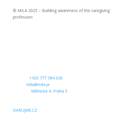
© MILA 2025 – Building awareness of the caregiving
profession
KONTAKTUJTE NÁS
Telefon:
+420 777 584 026
E-mail:
mila@mila.je
Kancelář:
Mělnická 4, Praha 5
PODPOŘTE NÁS
DARUJME.CZ
SLEDUJTE NÁS