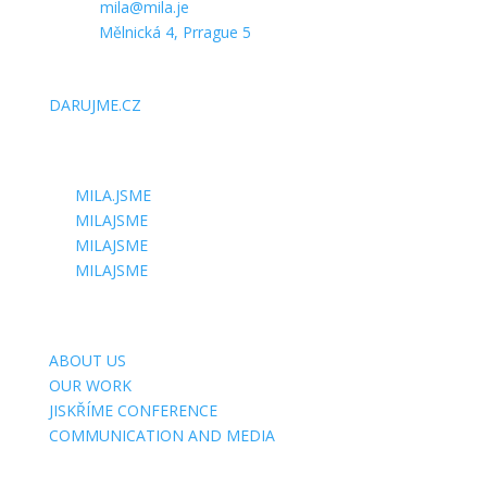
E-mail:
mila@mila.je
Office:
Mělnická 4, Prrague 5
SUPPORT US
DARUJME.CZ
FOLLOW US
MILA.JSME
MILAJSME
MILAJSME
MILAJSME
USEFUL SITES
ABOUT US
OUR WORK
JISKŘÍME CONFERENCE
COMMUNICATION AND MEDIA