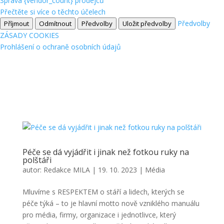
Správa {vendor_count} prodejců
Přečtěte si více o těchto účelech
Předvolby
Příjmout
Odmítnout
Předvolby
Uložit předvolby
ZÁSADY COOKIES
Prohlášení o ochraně osobních údajů
Péče se dá vyjádřit i jinak než fotkou ruky na
polštáři
autor:
Redakce MILA
|
19. 10. 2023
|
Média
Mluvíme s RESPEKTEM o stáří a lidech, kterých se
péče týká – to je hlavní motto nově vzniklého manuálu
pro média, firmy, organizace i jednotlivce, který