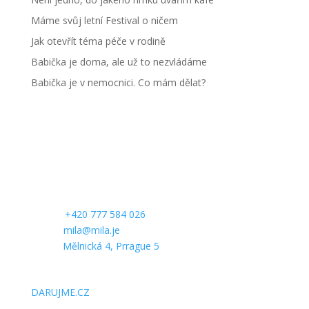
Máme svůj letní Festival o ničem
Jak otevřít téma péče v rodině
Babička je doma, ale už to nezvládáme
Babička je v nemocnici. Co mám dělat?
CONTACT US
Phone:
+420 777 584 026
E-mail:
mila@mila.je
Office:
Mělnická 4, Prrague 5
SUPPORT US
DARUJME.CZ