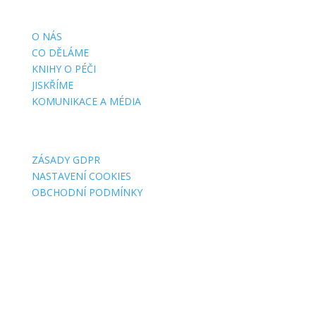
DŮLEŽITÉ STRÁNKY
O NÁS
CO DĚLÁME
KNIHY O PÉČI
JISKŘÍME
KOMUNIKACE A MÉDIA
O WEBU
ZÁSADY GDPR
NASTAVENÍ COOKIES
OBCHODNÍ PODMÍNKY
FAKTURAČNÍ ADRESY
Jsme MILA, z. s.
Wuchterlova 362/11
160 00 Praha 6
ID:
ea6jn7h
IČO: 07543654