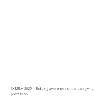
BILLING ADDRESS:
Jsme MILA, z. s.
Wuchterlova 362/11
160 00 Prague 6 [CZ]
ID:
ea6jn7h
Company ID: 07543654
MILA Akademie, z. ú.
Wuchterlova 362/11
160 00 Praha 6
ID: enskyi4
Company ID: 22147462
© MILA 2025 – Building awareness of the caregiving
profession