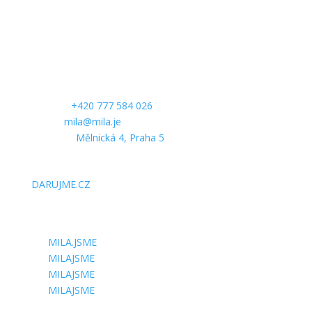
KONTAKTUJTE NÁS
Telefon:
+420 777 584 026
E-mail:
mila@mila.je
Kancelář:
Mělnická 4, Praha 5
PODPOŘTE NÁS
DARUJME.CZ
SLEDUJTE NÁS
MILA.JSME
MILAJSME
MILAJSME
MILAJSME