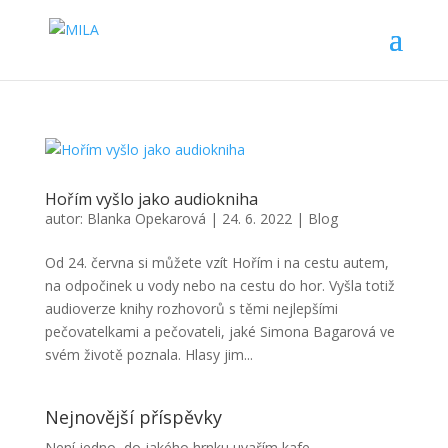
Hořím vyšlo jako audiokniha
autor:
Blanka Opekarová
|
24. 6. 2022
|
Blog
Od 24. června si můžete vzít Hořím i na cestu autem,
na odpočinek u vody nebo na cestu do hor. Vyšla totiž
audioverze knihy rozhovorů s těmi nejlepšími
pečovatelkami a pečovateli, jaké Simona Bagarová ve
svém životě poznala. Hlasy jim...
Nejnovější příspěvky
Není jedno, do jakého hrnku uvařím kafe